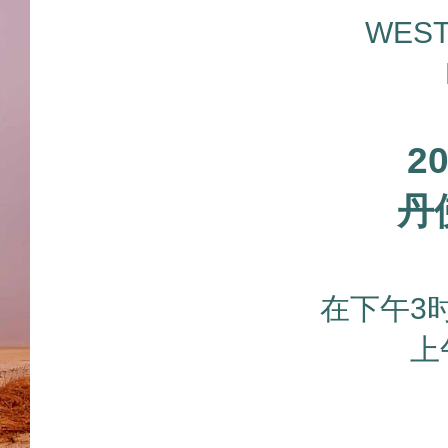
WEST
2
丹
在下午3时
上