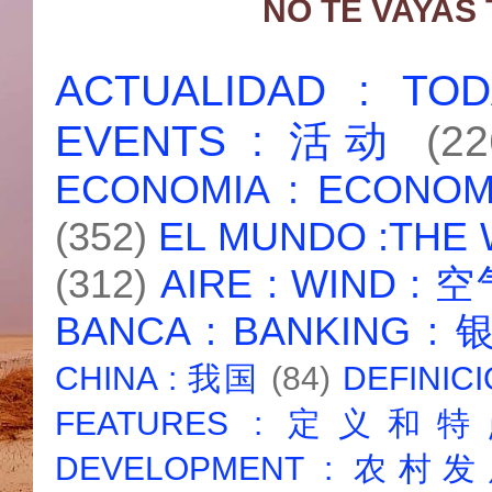
NO TE VAYAS
ACTUALIDAD : T
EVENTS : 活动
(22
ECONOMIA : ECONO
(352)
EL MUNDO :THE
(312)
AIRE : WIND : 
BANCA : BANKING :
CHINA : 我国
(84)
DEFINICI
FEATURES : 定义和
DEVELOPMENT : 农村