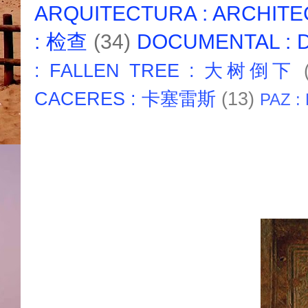
ARQUITECTURA : ARCHIT
: 检查
(34)
DOCUMENTAL :
: FALLEN TREE : 大树倒下
CACERES : 卡塞雷斯
(13)
PAZ :