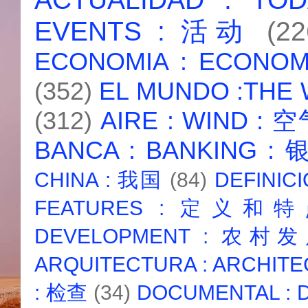
EVENTS : 活动
(22
ECONOMIA : ECONO
(352)
EL MUNDO :THE
(312)
AIRE : WIND : 
BANCA : BANKING :
CHINA : 我国
(84)
DEFINICI
FEATURES : 定义和
DEVELOPMENT : 农村
ARQUITECTURA : ARCHIT
: 检查
(34)
DOCUMENTAL :