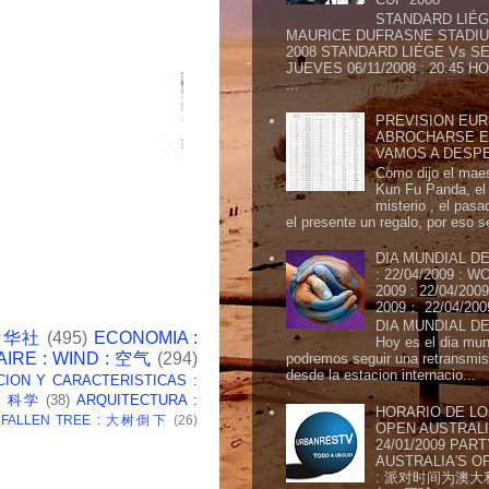
STANDARD LIÉG
MAURICE DUFRASNE STADIU
2008 STANDARD LIÉGE Vs SE
JUEVES 06/11/2008 : 20:45
...
PREVISION EURI
ABROCHARSE E
VAMOS A DESP
Como dijo el maes
Kun Fu Panda, el 
misterio , el pasa
el presente un regalo, por eso s
DIA MUNDIAL DE
: 22/04/2009 :
2009 : 22/04/2
2009： 22/04/20
DIA MUNDIAL DE
 新华社
(495)
ECONOMIA :
Hoy es el dia mund
AIRE : WIND : 空气
(294)
podremos seguir una retransmis
desde la estacion internacio...
CION Y CARACTERISTICAS :
 : 科学
(38)
ARQUITECTURA :
HORARIO DE LO
: FALLEN TREE : 大树倒下
(26)
OPEN AUSTRALIA
24/01/2009 PAR
AUSTRALIA'S OP
: 派对时间为澳大