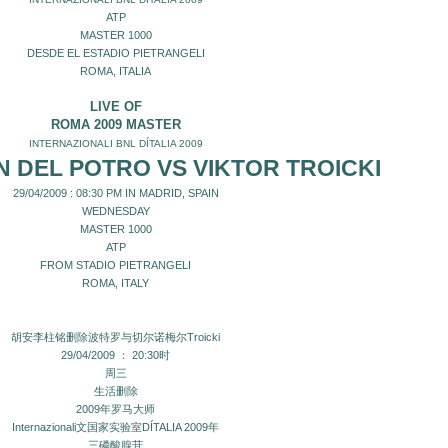
ATP
MASTER 1000
DESDE EL ESTADIO PIETRANGELI
ROMA, ITALIA
LIVE OF
ROMA 2009 MASTER
INTERNAZIONALI BNL DÍTALIA 2009
N DEL POTRO
VS VIKTOR TROICKI
29/04/2009 : 08:30 PM IN MADRID, SPAIN
WEDNESDAY
MASTER 1000
ATP
FROM STADIO PIETRANGELI
ROMA, ITALY
胡安李柱铭删除波特罗与切尔诺梅尔Troicki
29/04/2009 ： 20:30时
周三
生活删除
2009年罗马大师
Internazionali文国家实验室DÍTALIA 2009年
三磷酸腺苷