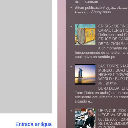
m...
- samsan
¡Gran publicación! شركة تسليك مجاري
بالاحساء
- Anonymous
CRISIS : DEFINI
CARACTERISTICA
Definitions and Ch
CRUCE DE CAMIN
DEFINICION Se de
a un momento de 
funcionamiento de un sistema,
cualitativo en sentido po...
LAS TORRES MA
MUNDO : BURJ D
HIGHEST TOWE
WORLD : BURJ
塔：迪拜塔
BURJ DUBAI El Burj Du
Torre Dubái en árabe) es un ras
encuentra actualmente en const
situado e...
UEFA CUP 2008
LIÉGE Vs SEVIL
06 /11/2008 : 20
Entrada antigua
RETRANSMISION 
CUP 2008