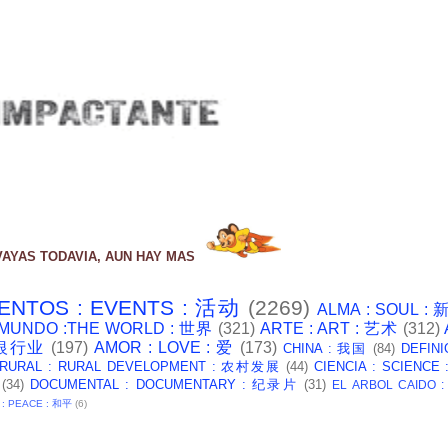
VAYAS TODAVIA, AUN HAY MAS
ENTOS : EVENTS : 活动
(2269)
ALMA : SOUL :
 MUNDO :THE WORLD : 世界
(321)
ARTE : ART : 艺术
(312)
: 银行业
(197)
AMOR : LOVE : 爱
(173)
CHINA : 我国
(84)
DEFINI
 RURAL : RURAL DEVELOPMENT : 农村发展
(44)
CIENCIA : SCIENCE
(34)
DOCUMENTAL : DOCUMENTARY : 纪录片
(31)
EL ARBOL CAIDO 
 : PEACE : 和平
(6)