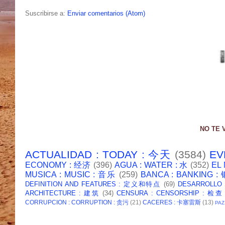
Suscribirse a:
Enviar comentarios (Atom)
NO TE 
ACTUALIDAD : TODAY : 今天
(3584)
EV
ECONOMY : 经济
(396)
AGUA : WATER : 水
(352)
EL
MUSICA : MUSIC : 音乐
(259)
BANCA : BANKING 
DEFINITION AND FEATURES : 定义和特点
(69)
DESARROLLO
ARCHITECTURE : 建筑
(34)
CENSURA : CENSORSHIP : 检查
CORRUPCION : CORRUPTION : 贪污
(21)
CACERES : 卡塞雷斯
(13)
PAZ