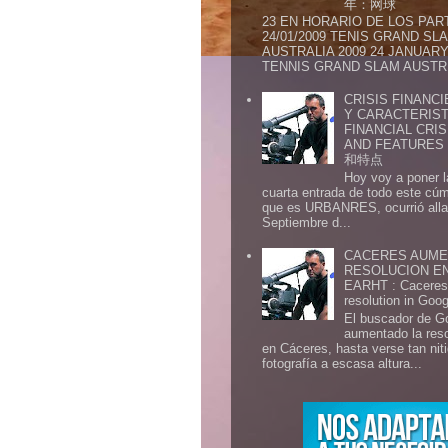
年：网球
23 EN HORARIO DE LOS PAR
24/01/2009 TENIS GRAND SL
AUSTRALIA 2009 24 JANUARY 
TENNIS GRAND SLAM AUSTR.
CRISIS FINANCI
Y CARACTERIST
FINANCIAL CRIS
AND FEATURE
和特点
Hoy voy a poner l
cuarta entrada de todo este cú
que es URBANRES, ocurrió alla 
Septiembre d...
CACERES AUME
RESOLUCION E
EARHT : Caceres 
resolution in Goo
El buscador de G
aumentado la res
en Cáceres, hasta verse tan ni
fotografía a escasa altura...