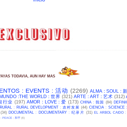
VAYAS TODAVIA, AUN HAY MAS
ENTOS : EVENTS : 活动
(2269)
ALMA : SOUL :
 MUNDO :THE WORLD : 世界
(321)
ARTE : ART : 艺术
(312)
: 银行业
(197)
AMOR : LOVE : 爱
(173)
CHINA : 我国
(84)
DEFINI
 RURAL : RURAL DEVELOPMENT : 农村发展
(44)
CIENCIA : SCIENCE
(34)
DOCUMENTAL : DOCUMENTARY : 纪录片
(31)
EL ARBOL CAIDO 
 : PEACE : 和平
(6)