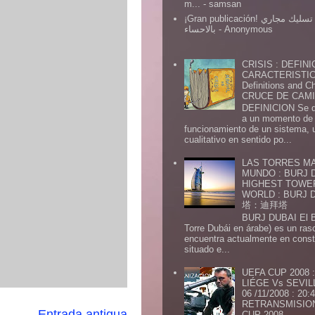
m...
- samsan
¡Gran publicación! شركة تسليك مجاري
بالاحساء
- Anonymous
CRISIS : DEFINI
CARACTERISTICA
Definitions and Ch
CRUCE DE CAMIN
DEFINICION Se de
a un momento de 
funcionamiento de un sistema,
cualitativo en sentido po...
LAS TORRES MA
MUNDO : BURJ D
HIGHEST TOWE
WORLD : BURJ
塔：迪拜塔
BURJ DUBAI El Burj Du
Torre Dubái en árabe) es un ras
encuentra actualmente en const
situado e...
UEFA CUP 2008
LIÉGE Vs SEVIL
06 /11/2008 : 20
RETRANSMISION 
Entrada antigua
CUP 2008