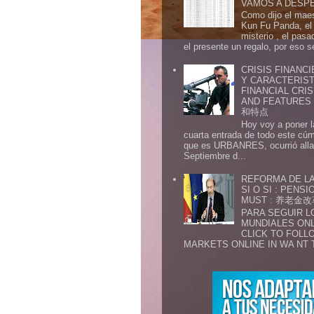
VAMOS A DESP
Como dijo el maes
Kun Fu Panda, el 
misterio , el pasa
el presente un regalo, por eso s
CRISIS FINANCI
Y CARACTERIST
FINANCIAL CRIS
AND FEATURE
和特点
Hoy voy a poner l
cuarta entrada de todo este cú
que es URBANRES, ocurrió alla 
Septiembre d...
REFORMA DE LA
SI O SI : PENS
MUST : 养老
PARA SEGUIR 
MUNDIALES ONL
CLICK TO FOLL
MARKETS ONLINE IN WA NT 