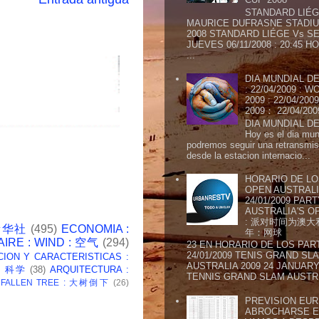
STANDARD LIÉG
MAURICE DUFRASNE STADIU
2008 STANDARD LIÉGE Vs SE
JUEVES 06/11/2008 : 20:45
...
DIA MUNDIAL DE
: 22/04/2009 :
2009 : 22/04/2
2009： 22/04/20
DIA MUNDIAL DE
Hoy es el dia mund
podremos seguir una retransmis
desde la estacion internacio...
HORARIO DE LO
OPEN AUSTRALIA
24/01/2009 PAR
AUSTRALIA'S OP
: 派对时间为澳大
 新华社
(495)
ECONOMIA :
年：网球
AIRE : WIND : 空气
(294)
23 EN HORARIO DE LOS PAR
24/01/2009 TENIS GRAND SL
CION Y CARACTERISTICAS :
AUSTRALIA 2009 24 JANUARY 
 : 科学
(38)
ARQUITECTURA :
TENNIS GRAND SLAM AUSTR.
: FALLEN TREE : 大树倒下
(26)
PREVISION EURI
ABROCHARSE E