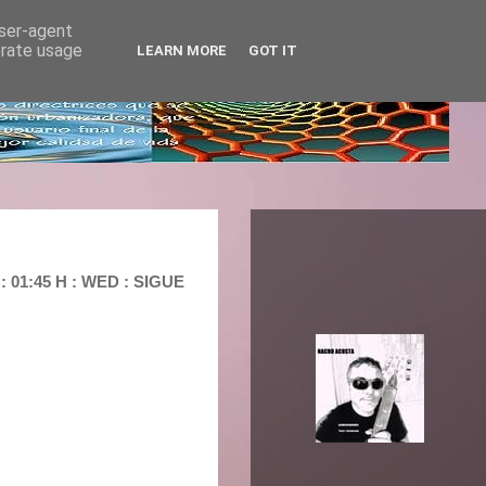
user-agent
erate usage
LEARN MORE
GOT IT
01:45 H : WED : SIGUE