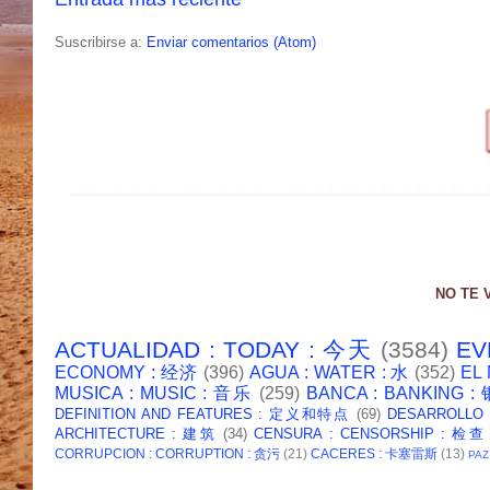
Suscribirse a:
Enviar comentarios (Atom)
NO TE 
ACTUALIDAD : TODAY : 今天
(3584)
EV
ECONOMY : 经济
(396)
AGUA : WATER : 水
(352)
EL
MUSICA : MUSIC : 音乐
(259)
BANCA : BANKING 
DEFINITION AND FEATURES : 定义和特点
(69)
DESARROLLO
ARCHITECTURE : 建筑
(34)
CENSURA : CENSORSHIP : 检查
CORRUPCION : CORRUPTION : 贪污
(21)
CACERES : 卡塞雷斯
(13)
PAZ