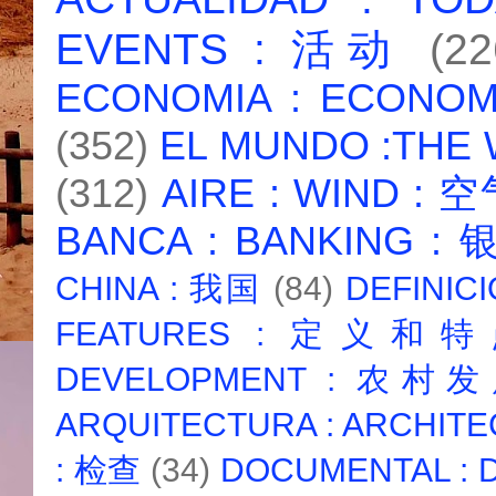
EVENTS : 活动
(22
ECONOMIA : ECONO
(352)
EL MUNDO :THE
(312)
AIRE : WIND : 
BANCA : BANKING :
CHINA : 我国
(84)
DEFINICI
FEATURES : 定义和
DEVELOPMENT : 农村
ARQUITECTURA : ARCHIT
: 检查
(34)
DOCUMENTAL :