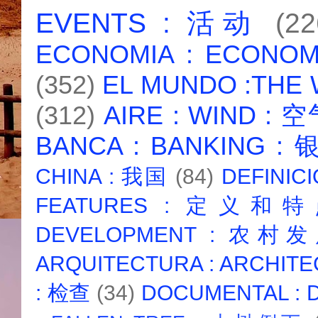
EVENTS : 活动
(22
ECONOMIA : ECONO
(352)
EL MUNDO :THE
(312)
AIRE : WIND : 
BANCA : BANKING :
CHINA : 我国
(84)
DEFINICI
FEATURES : 定义和
DEVELOPMENT : 农村
ARQUITECTURA : ARCHIT
: 检查
(34)
DOCUMENTAL :