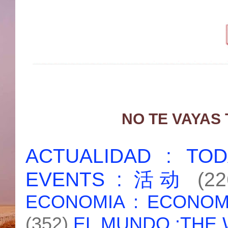
NO TE VAYAS
ACTUALIDAD : T
EVENTS : 活动
(22
ECONOMIA : ECONO
(352)
EL MUNDO :THE