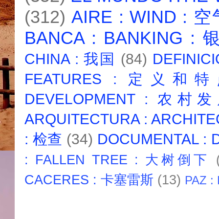
(312)
AIRE : WIND : 
BANCA : BANKING :
CHINA : 我国
(84)
DEFINICI
FEATURES : 定义和
DEVELOPMENT : 农村
ARQUITECTURA : ARCHIT
: 检查
(34)
DOCUMENTAL :
: FALLEN TREE : 大树倒下
CACERES : 卡塞雷斯
(13)
PAZ :