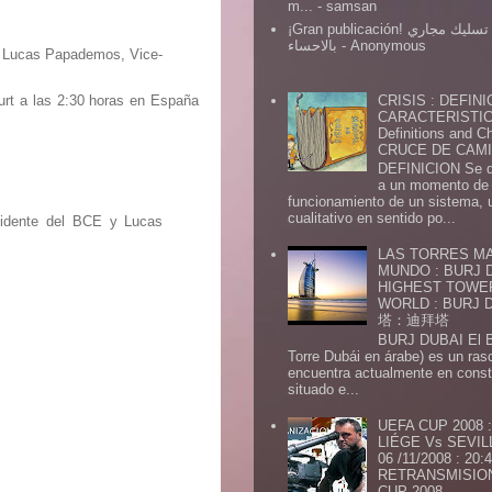
m...
- samsan
¡Gran publicación! شركة تسليك مجاري
بالاحساء
- Anonymous
and Lucas Papademos, Vice-
CRISIS : DEFINI
furt a las 2:30 horas en España
CARACTERISTICA
Definitions and Ch
CRUCE DE CAMIN
DEFINICION Se de
a un momento de 
funcionamiento de un sistema,
cualitativo en sentido po...
esidente del BCE y Lucas
LAS TORRES MA
MUNDO : BURJ D
HIGHEST TOWE
WORLD : BURJ
塔：迪拜塔
BURJ DUBAI El Burj Du
Torre Dubái en árabe) es un ras
encuentra actualmente en const
situado e...
UEFA CUP 2008
LIÉGE Vs SEVIL
06 /11/2008 : 20
RETRANSMISION 
CUP 2008