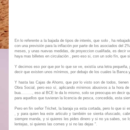
En lo referente a la bajada de tipos de interés, que solo , ha rebaja
con una previsión para la inflación por parte de los asociados del 2
meses, y unas nuevas medidas, de proyeccion cualifada, es decir volv
haya mas billetes en circulación , pero eso si, con un solo fín, que 
Y decimos eso por que por lo que se ve, existía una letra pequeña, por
decir que existen unos mínimos, por debajo de los cuales la Banca 
Y hasta las Cajas de Ahorro, que por lo visto son de todos, tiene
Obra Social, pero eso sí, aplicando mínimos abusivos a la hora de re
bua.........., eso al BCE le da lo mismo, solo se preocupa en decir q
para aquellos que tuvieran la licencia de pesca, concedida, esta si
Pero en fin señor Trichet, la baraja ya esta cortada, pero lo que si 
, y para quien lea este articulo y también se sienta ofuscado, ca
siempre manda, y si quieres les pides dinero y si no ya sabes, se 
lentejas, si quieres las comes y si no las dejas ".