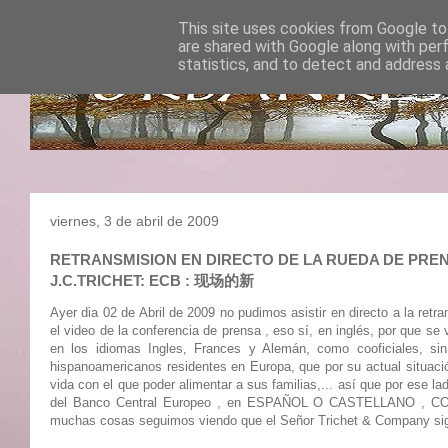
This site uses cookies from Google to 
are shared with Google along with per
statistics, and to detect and address 
viernes, 3 de abril de 2009
RETRANSMISION EN DIRECTO DE LA RUEDA DE PRENSA 
J.C.TRICHET: ECB : 现场的新
Ayer dia 02 de Abril de 2009 no pudimos asistir en directo a la ret
el video de la conferencia de prensa , eso sí, en inglés, por que s
en los idiomas Ingles, Frances y Alemán, como cooficiales, si
hispanoamericanos residentes en Europa, que por su actual situaci
vida con el que poder alimentar a sus familias,... así que por ese l
del Banco Central Europeo , en ESPAÑOL O CASTELLANO , C
muchas cosas seguimos viendo que el Señor Trichet & Company sigue