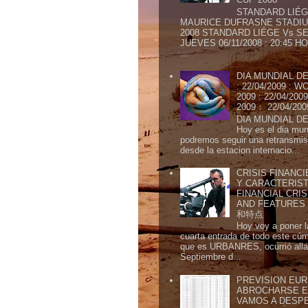
STANDARD LIÉG
MAURICE DUFRASNE STADIU
2008 STANDARD LIÉGE Vs SE
JUEVES 06/11/2008 : 20:45
...
DIA MUNDIAL DE
: 22/04/2009 :
2009 : 22/04/2
2009： 22/04/20
DIA MUNDIAL DE
Hoy es el dia mund
podremos seguir una retransmis
desde la estacion internacio...
CRISIS FINANCI
Y CARACTERIST
FINANCIAL CRIS
AND FEATURE
和特点
Hoy voy a poner l
cuarta entrada de todo este cú
que es URBANRES, ocurrió alla 
Septiembre d...
PREVISION EURI
ABROCHARSE E
VAMOS A DESP