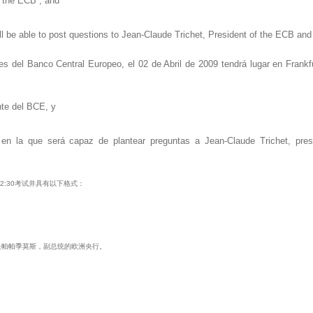
f the ECB ; and
will be able to post questions to Jean-Claude Trichet, President of the ECB 
es del Banco Central Europeo, el 02 de Abril de 2009 tendrá lugar en Frank
nte del BCE, y
t en la que será capaz de plantear preguntas a Jean-Claude Trichet, pr
2:30考试并具有以下格式：
行长帕帕季莫斯，副总统的欧洲央行。