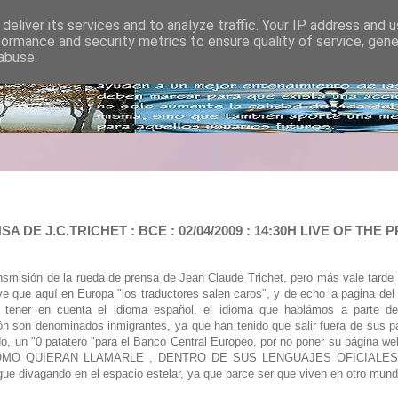
deliver its services and to analyze traffic. Your IP address and 
formance and security metrics to ensure quality of service, gen
abuse.
DE J.C.TRICHET : BCE : 02/04/2009 : 14:30H LIVE OF TH
ransmisión de la rueda de prensa de Jean Claude Trichet, pero más vale tard
e ve que aquí en Europa "los traductores salen caros", y de echo la pagina de
n tener en cuenta el idioma español, el idioma que hablámos a parte d
ón son denominados inmigrantes, ya que han tenido que salir fuera de sus p
ado, un "0 patatero "para el Banco Central Europeo, por no poner su página web
OMO QUIERAN LLAMARLE , DENTRO DE SUS LENGUAJES OFICIALES, per
 divagando en el espacio estelar, ya que parce ser que viven en otro mund