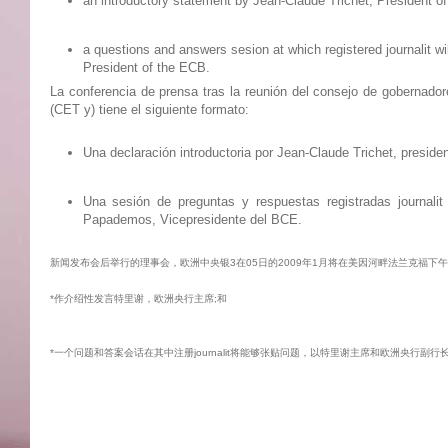
an introductory statement by Jean-Claude Trichet, President o
a questions and answers sesion at which registered journalit 
President of the ECB.
La conferencia de prensa tras la reunión del consejo de gobernador
(CET y) tiene el siguiente formato:
Una declaración introductoria por Jean-Claude Trichet, preside
Una sesión de preguntas y respuestas registradas journali
Papademos, Vicepresidente del BCE.
新闻发布会后举行的理事会，欧洲中央银3在05日的2009年1月将在美因河畔法兰克福下午
*作介绍性发言特里谢，欧洲央行主席;和
*一个问题和答案会话在其中注册journalit将能够张贴问题，以特里谢主席和欧洲央行副