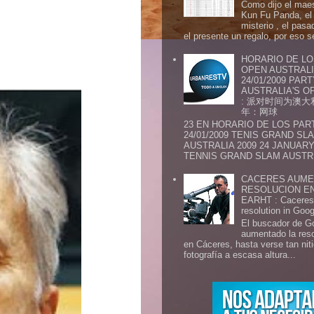
Como dijo el maes
Kun Fu Panda, el 
misterio , el pasa
el presente un regalo, por eso s
HORARIO DE LO
OPEN AUSTRALIA
24/01/2009 PAR
AUSTRALIA'S OP
: 派对时间为澳大
年：网球
23 EN HORARIO DE LOS PAR
24/01/2009 TENIS GRAND SL
AUSTRALIA 2009 24 JANUARY 
TENNIS GRAND SLAM AUSTR.
CACERES AUME
RESOLUCION E
EARHT : Caceres 
resolution in Goo
El buscador de G
aumentado la res
en Cáceres, hasta verse tan ni
fotografía a escasa altura...