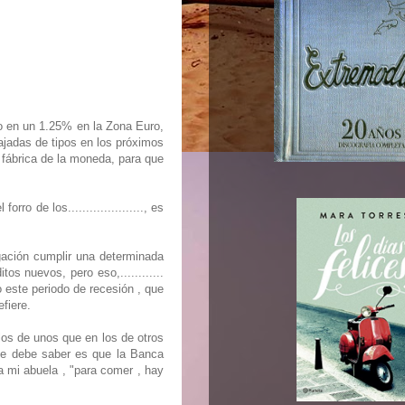
ero en un 1.25% en la Zona Euro,
bajadas de tipos en los próximos
a fábrica de la moneda, para que
o de los....................., es
gación cumplir una determinada
os nuevos, pero eso,............
o este periodo de recesión , que
fiere.
 los de unos que en los de otros
que debe saber es que la Banca
a mi abuela , "para comer , hay