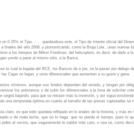
do un 0.25% el Tipo........ quedandose este, el Tipo de Interés oficial del Din
% a finales del año 2009, y pronosticando, como la Bruja Lola , unas nuevas 
er a los tiempos de Milton Friedman, del helicoptero, es decir, de darle a l
sigan yendo a parar al mismo sitio, a la Banca.
 la cual la bajada del BCE, los Bancos de a pie, se la pasan por debajo del forr
y las Cajas no bajan, y unos diferenciales que aumentan a su gusto y gana.
n estos mínimos, aunque sus fondos dependan del estado, y tengan por obli
novar los préstamos o de subir los diferenciales a la hora de solicitar crédit
ue segirá bajando, para que se retrase más la inversión, y así sigua existiend
endo una temporada óptima en cuanto al tamaño de las presas capturadas se re
esta claro, es que todo quedará reflejado en lo anales de la historia, y más en
breado o de mala leche, que no lo haga, que no pierda el tiempo, pues lo 
lo pides al vecino, que seguramente te saldrá más caro, o sea se, como decí