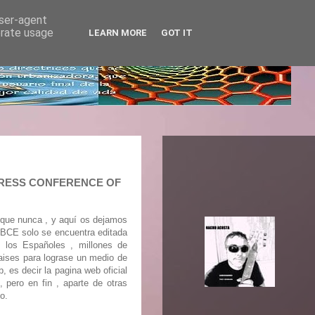
user-agent
erate usage
LEARN MORE
GOT IT
E PRESS CONFERENCE OF
e que nunca , y aquí os dejamos
l BCE solo se encuentra editada
e los Españoles , millones de
aises para lograse un medio de
, es decir la pagina web oficial
o en fin , aparte de otras
o.