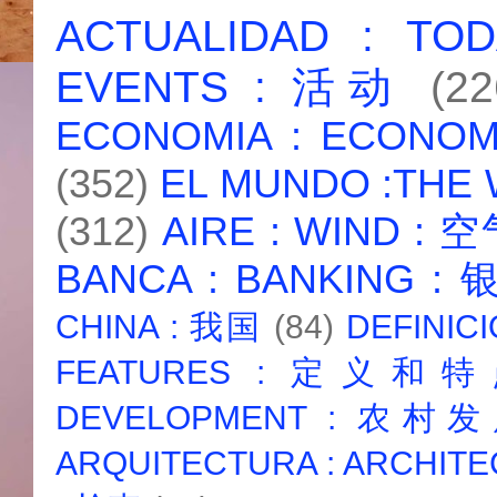
ACTUALIDAD : T
EVENTS : 活动
(22
ECONOMIA : ECONO
(352)
EL MUNDO :THE
(312)
AIRE : WIND : 
BANCA : BANKING :
CHINA : 我国
(84)
DEFINICI
FEATURES : 定义和
DEVELOPMENT : 农村
ARQUITECTURA : ARCHIT