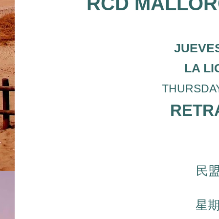
RCD MALLOR
JUEVES
LA L
THURSDAY 2
RETRA
民
星期四