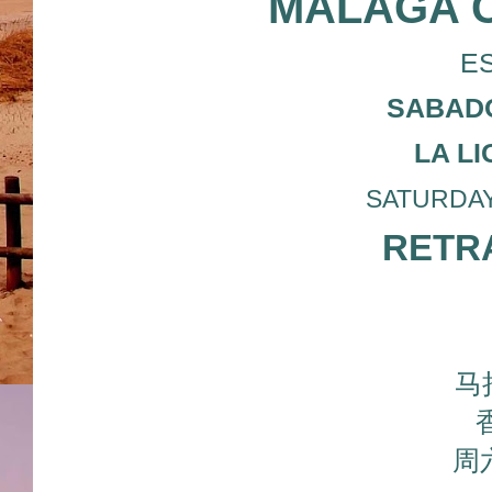
MALAGA 
E
SABADO
LA L
SATURDAY 1
RETRA
马
周六