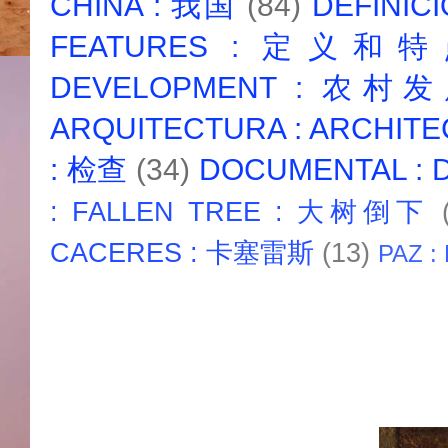
CHINA : 我国
(84)
DEFINICI
FEATURES : 定义和
DEVELOPMENT : 农村
ARQUITECTURA : ARCHIT
: 检查
(34)
DOCUMENTAL :
: FALLEN TREE : 大树倒下
CACERES : 卡塞雷斯
(13)
PAZ :