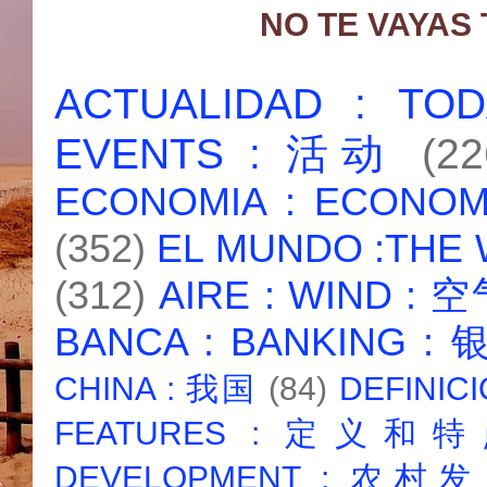
NO TE VAYAS
ACTUALIDAD : T
EVENTS : 活动
(22
ECONOMIA : ECONO
(352)
EL MUNDO :THE
(312)
AIRE : WIND : 
BANCA : BANKING :
CHINA : 我国
(84)
DEFINICI
FEATURES : 定义和
DEVELOPMENT : 农村