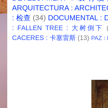
ARQUITECTURA : ARCHIT
: 检查
(34)
DOCUMENTAL :
: FALLEN TREE : 大树倒下
CACERES : 卡塞雷斯
(13)
PAZ :