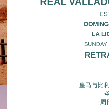
REAL VALLADO
ES
DOMINGO
LA L
SUNDAY 19
RETRA
皇马与比
圣
周日