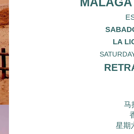
MALAGA 
E
SABADO
LA L
SATURDAY 0
RETRA
马
星期六