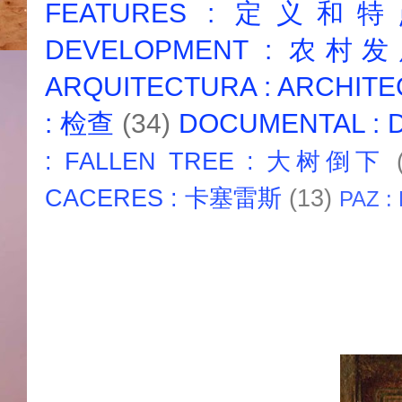
FEATURES : 定义和
DEVELOPMENT : 农村
ARQUITECTURA : ARCHIT
: 检查
(34)
DOCUMENTAL :
: FALLEN TREE : 大树倒下
CACERES : 卡塞雷斯
(13)
PAZ :