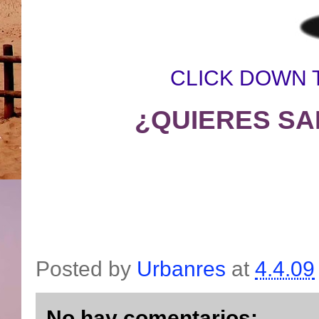
CLICK DOWN 
¿QUIERES SA
Posted by
Urbanres
at
4.4.09
No hay comentarios: