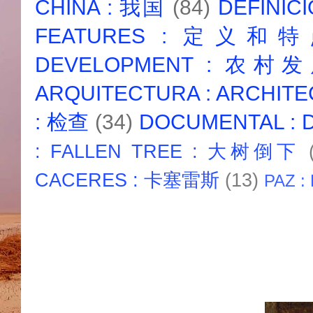
CHINA : 我国
(84)
DEFINICI
FEATURES : 定义和
DEVELOPMENT : 农村
ARQUITECTURA : ARCHIT
: 检查
(34)
DOCUMENTAL :
: FALLEN TREE : 大树倒下
CACERES : 卡塞雷斯
(13)
PAZ :