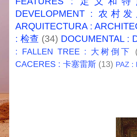
FEATURES : 定义和
DEVELOPMENT : 农村
ARQUITECTURA : ARCHIT
: 检查
(34)
DOCUMENTAL :
: FALLEN TREE : 大树倒下
CACERES : 卡塞雷斯
(13)
PAZ :