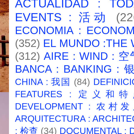
ACTUALIDAD : T
EVENTS : 活动
(22
ECONOMIA : ECONO
(352)
EL MUNDO :THE
(312)
AIRE : WIND : 
BANCA : BANKING :
CHINA : 我国
(84)
DEFINICI
FEATURES : 定义和
DEVELOPMENT : 农村
ARQUITECTURA : ARCHIT
: 检查
(34)
DOCUMENTAL :