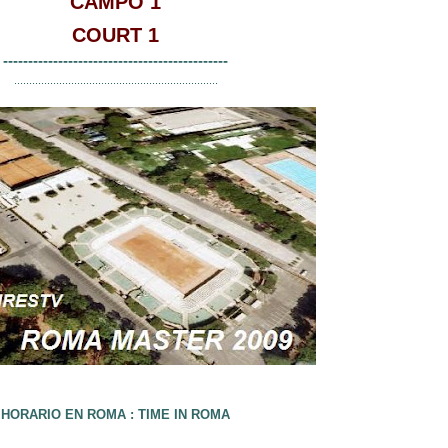
CAMPO 1
COURT 1
---------------------------------------------
....................................................................
HORARIO EN ROMA : TIME IN ROMA