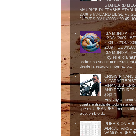
STANDARD LIÉG
MAURICE DUFRASNE STADIU
2008 STANDARD LIÉGE Vs SE
JUEVES 06/11/2008 : 20:45
...
DIA MUNDIAL DE
: 22/04/2009 :
2009 : 22/04/2
2009： 22/04/20
DIA MUNDIAL DE
Hoy es el dia mund
podremos seguir una retransmis
desde la estacion internacio...
CRISIS FINANCI
Y CARACTERIST
FINANCIAL CRIS
AND FEATURE
和特点
Hoy voy a poner l
cuarta entrada de todo este cú
que es URBANRES, ocurrió alla 
Septiembre d...
PREVISION EURI
ABROCHARSE E
VAMOS A DESP