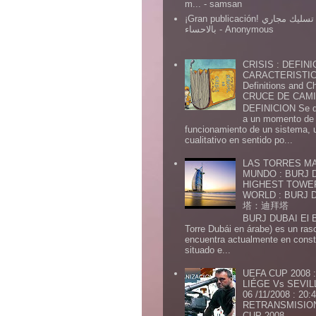
m...
- samsan
¡Gran publicación! شركة تسليك مجاري
بالاحساء
- Anonymous
CRISIS : DEFINI
CARACTERISTICA
Definitions and Ch
CRUCE DE CAMIN
DEFINICION Se de
a un momento de 
funcionamiento de un sistema,
cualitativo en sentido po...
LAS TORRES MA
MUNDO : BURJ D
HIGHEST TOWE
WORLD : BURJ
塔：迪拜塔
BURJ DUBAI El Burj Du
Torre Dubái en árabe) es un ras
encuentra actualmente en const
situado e...
UEFA CUP 2008
LIÉGE Vs SEVIL
06 /11/2008 : 20
RETRANSMISION 
CUP 2008