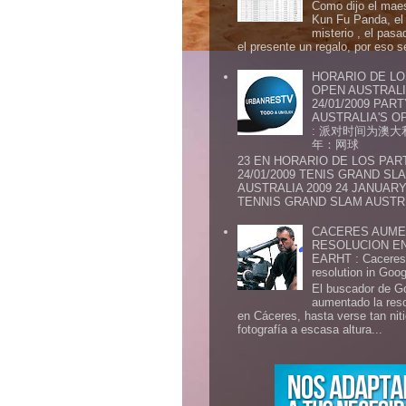
Como dijo el maes
Kun Fu Panda, el 
misterio , el pasa
el presente un regalo, por eso s
HORARIO DE LO
OPEN AUSTRALIA
24/01/2009 PAR
AUSTRALIA'S OP
: 派对时间为澳大
年：网球
23 EN HORARIO DE LOS PAR
24/01/2009 TENIS GRAND SL
AUSTRALIA 2009 24 JANUARY 
TENNIS GRAND SLAM AUSTR.
CACERES AUME
RESOLUCION E
EARHT : Caceres 
resolution in Goo
El buscador de G
aumentado la res
en Cáceres, hasta verse tan ni
fotografía a escasa altura...