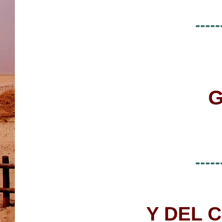
-----
-----
Y DEL 