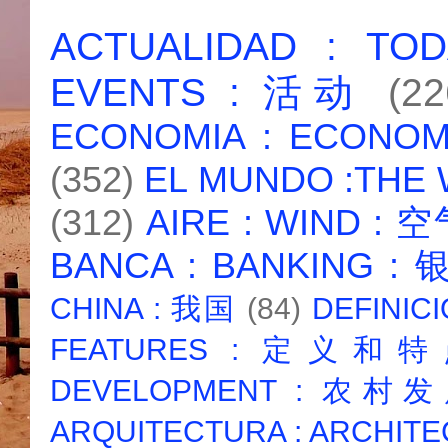
ACTUALIDAD : T
EVENTS : 活动
(22
ECONOMIA : ECONO
(352)
EL MUNDO :THE
(312)
AIRE : WIND : 
BANCA : BANKING :
CHINA : 我国
(84)
DEFINICI
FEATURES : 定义和
DEVELOPMENT : 农村
ARQUITECTURA : ARCHIT