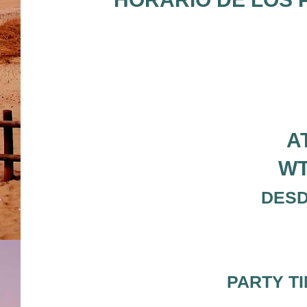
A
WT
DESD
PARTY TI