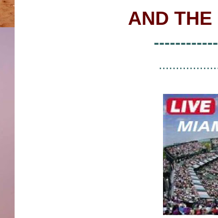
AND THE 
------------
.................