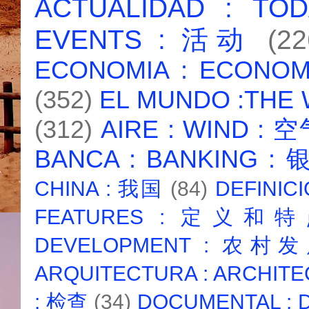
ACTUALIDAD : T
EVENTS : 活动
(22
ECONOMIA : ECONO
(352)
EL MUNDO :THE
(312)
AIRE : WIND : 
BANCA : BANKING :
CHINA : 我国
(84)
DEFINICI
FEATURES : 定义和
DEVELOPMENT : 农村
ARQUITECTURA : ARCHIT
: 检查
(34)
DOCUMENTAL :