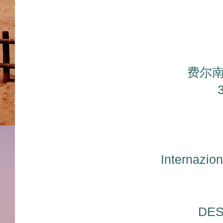
费尔
Internaz
DES