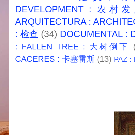
DEVELOPMENT : 农村
ARQUITECTURA : ARCHIT
: 检查
(34)
DOCUMENTAL :
: FALLEN TREE : 大树倒下
CACERES : 卡塞雷斯
(13)
PAZ :