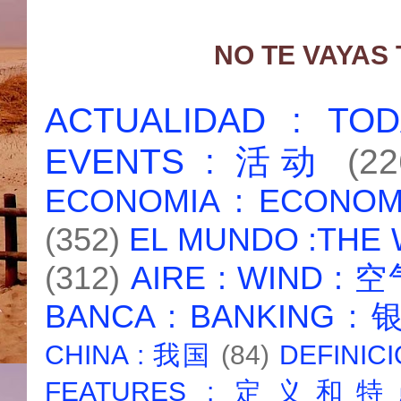
NO TE VAYAS
ACTUALIDAD : T
EVENTS : 活动
(22
ECONOMIA : ECONO
(352)
EL MUNDO :THE
(312)
AIRE : WIND : 
BANCA : BANKING :
CHINA : 我国
(84)
DEFINICI
FEATURES : 定义和