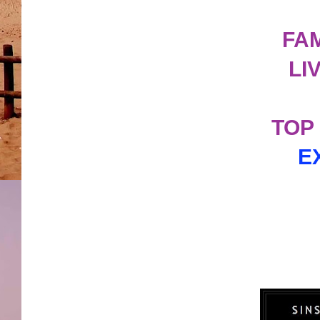
FA
LI
TOP
E