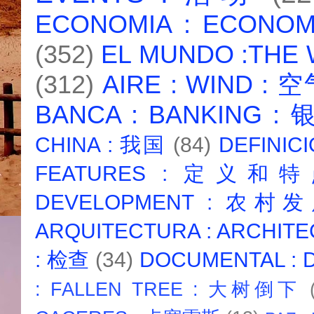
ECONOMIA : ECONO
(352)
EL MUNDO :THE
(312)
AIRE : WIND : 
BANCA : BANKING :
CHINA : 我国
(84)
DEFINICI
FEATURES : 定义和
DEVELOPMENT : 农村
ARQUITECTURA : ARCHIT
: 检查
(34)
DOCUMENTAL :
: FALLEN TREE : 大树倒下