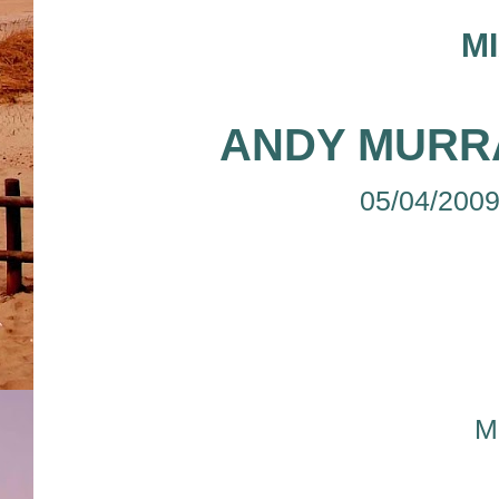
M
ANDY MURR
05/04/200
M