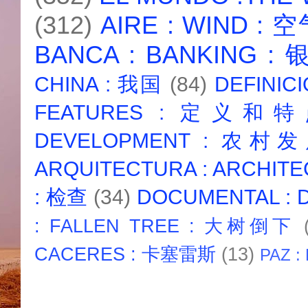
(312)
AIRE : WIND : 
BANCA : BANKING :
CHINA : 我国
(84)
DEFINICI
FEATURES : 定义和
DEVELOPMENT : 农村
ARQUITECTURA : ARCHIT
: 检查
(34)
DOCUMENTAL :
: FALLEN TREE : 大树倒下
CACERES : 卡塞雷斯
(13)
PAZ :