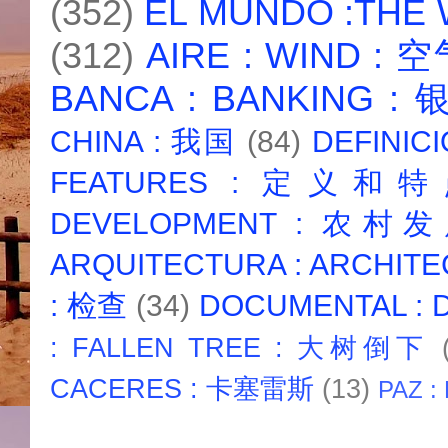
(352)
EL MUNDO :THE
(312)
AIRE : WIND : 
BANCA : BANKING :
CHINA : 我国
(84)
DEFINICI
FEATURES : 定义和
DEVELOPMENT : 农村
ARQUITECTURA : ARCHIT
: 检查
(34)
DOCUMENTAL :
: FALLEN TREE : 大树倒下
CACERES : 卡塞雷斯
(13)
PAZ :