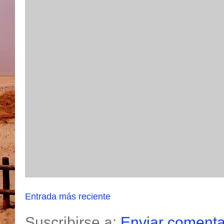
Entrada más reciente
Suscribirse a:
Enviar comenta