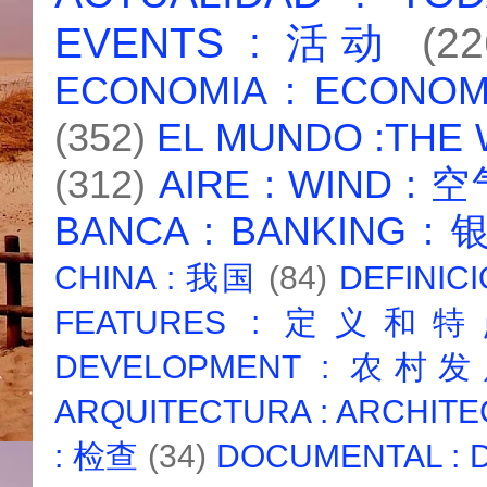
EVENTS : 活动
(22
ECONOMIA : ECONO
(352)
EL MUNDO :THE
(312)
AIRE : WIND : 
BANCA : BANKING :
CHINA : 我国
(84)
DEFINICI
FEATURES : 定义和
DEVELOPMENT : 农村
ARQUITECTURA : ARCHIT
: 检查
(34)
DOCUMENTAL :