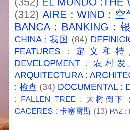
(352)
EL MUNDO :THE
(312)
AIRE : WIND : 
BANCA : BANKING :
CHINA : 我国
(84)
DEFINICI
FEATURES : 定义和
DEVELOPMENT : 农村
ARQUITECTURA : ARCHIT
: 检查
(34)
DOCUMENTAL :
: FALLEN TREE : 大树倒下
CACERES : 卡塞雷斯
(13)
PAZ :