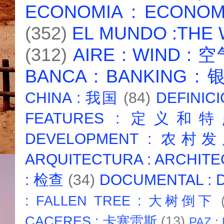
ECONOMIA : ECONO
(352)
EL MUNDO :THE
(312)
AIRE : WIND : 
BANCA : BANKING :
CHINA : 我国
(84)
DEFINICI
FEATURES : 定义和
DEVELOPMENT : 农村
ARQUITECTURA : ARCHIT
: 检查
(34)
DOCUMENTAL :
: FALLEN TREE : 大树倒下
CACERES : 卡塞雷斯
(13)
PAZ :