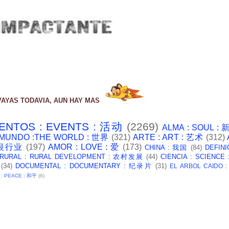
VAYAS TODAVIA, AUN HAY MAS
ENTOS : EVENTS : 活动
(2269)
ALMA : SOUL :
 MUNDO :THE WORLD : 世界
(321)
ARTE : ART : 艺术
(312)
: 银行业
(197)
AMOR : LOVE : 爱
(173)
CHINA : 我国
(84)
DEFINI
 RURAL : RURAL DEVELOPMENT : 农村发展
(44)
CIENCIA : SCIENCE
(34)
DOCUMENTAL : DOCUMENTARY : 纪录片
(31)
EL ARBOL CAIDO 
 : PEACE : 和平
(6)