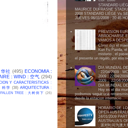
STANDARD LIÉG
MAURICE DUFRASNE STADIU
2008 STANDARD LIÉGE Vs SE
JUEVES 06/11/2008 : 20:45
...
PREVISION EURI
ABROCHARSE E
VAMOS A DESP
Como dijo el maes
Kun Fu Panda, el 
misterio , el pasa
el presente un regalo, por eso s
DIA MUNDIAL DE
 新华社
(495)
ECONOMIA :
: 22/04/2009 :
2009 : 22/04/2
AIRE : WIND : 空气
(294)
2009： 22/04/20
CION Y CARACTERISTICAS :
DIA MUNDIAL DE
 : 科学
(38)
ARQUITECTURA :
Hoy es el dia mund
: FALLEN TREE : 大树倒下
(26)
podremos seguir una retransmis
desde la estacion internacio...
HORARIO DE LO
OPEN AUSTRALIA
24/01/2009 PAR
AUSTRALIA'S OP
: 派对时间为澳大