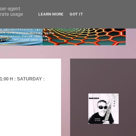
user-agent
erate usage
LEARN MORE
GOT IT
:00 H : SATURDAY :