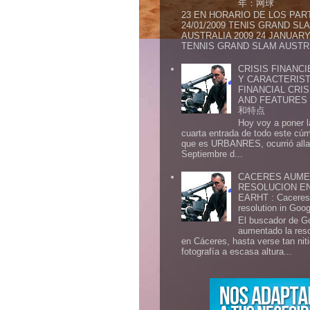
年：网球
23 EN HORARIO DE LOS PAR
24/01/2009 TENIS GRAND SL
AUSTRALIA 2009 24 JANUARY 
TENNIS GRAND SLAM AUSTR.
CRISIS FINANCI
Y CARACTERIST
FINANCIAL CRIS
AND FEATURE
和特点
Hoy voy a poner l
cuarta entrada de todo este cú
que es URBANRES, ocurrió alla 
Septiembre d...
CACERES AUME
RESOLUCION E
EARHT : Caceres 
resolution in Goo
El buscador de G
aumentado la res
en Cáceres, hasta verse tan ni
fotografía a escasa altura...