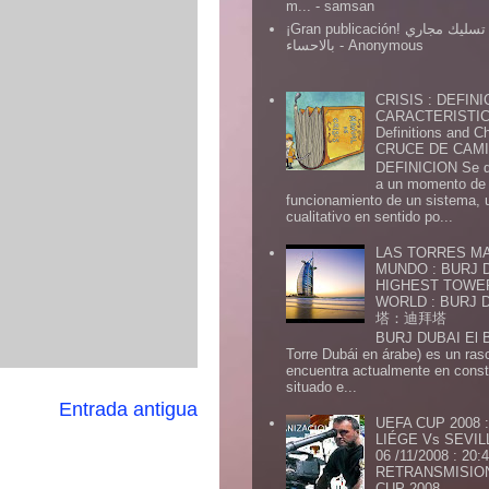
m...
- samsan
¡Gran publicación! شركة تسليك مجاري
بالاحساء
- Anonymous
CRISIS : DEFINI
CARACTERISTICA
Definitions and Ch
CRUCE DE CAMIN
DEFINICION Se de
a un momento de 
funcionamiento de un sistema,
cualitativo en sentido po...
LAS TORRES MA
MUNDO : BURJ D
HIGHEST TOWE
WORLD : BURJ
塔：迪拜塔
BURJ DUBAI El Burj Du
Torre Dubái en árabe) es un ras
encuentra actualmente en const
situado e...
Entrada antigua
UEFA CUP 2008
LIÉGE Vs SEVIL
06 /11/2008 : 20
RETRANSMISION 
CUP 2008