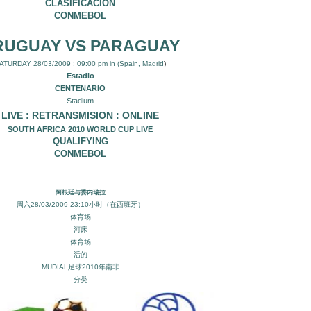
CLASIFICACION
CONMEBOL
RUGUAY VS PARAGUAY
ATURDAY 28/03/2009 : 09:00 pm in (Spai
n, Madrid
)
Estadio
CENTENARIO
Stadium
LIVE : RETRANSMISION : ONLINE
SOUTH AFRICA 2010 WORLD CUP LIVE
QUALIFYING
CONMEBOL
阿根廷与委内瑞拉
周六28/03/2009 23:10小时（在西班牙）
体育场
河床
体育场
活的
MUDIAL足球2010年南非
分类