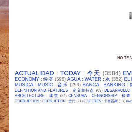
NO TE 
ACTUALIDAD : TODAY : 今天
(3584)
EV
ECONOMY : 经济
(396)
AGUA : WATER : 水
(352)
EL
MUSICA : MUSIC : 音乐
(259)
BANCA : BANKING 
DEFINITION AND FEATURES : 定义和特点
(69)
DESARROLLO
ARCHITECTURE : 建筑
(34)
CENSURA : CENSORSHIP : 检查
CORRUPCION : CORRUPTION : 贪污
(21)
CACERES : 卡塞雷斯
(13)
PAZ