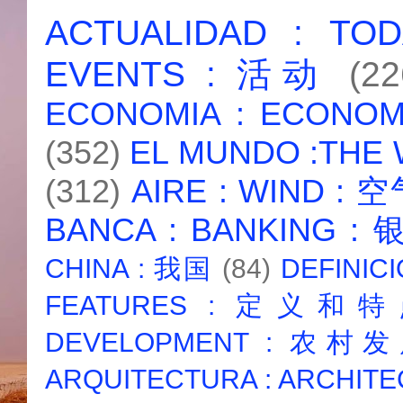
ACTUALIDAD : T
EVENTS : 活动
(22
ECONOMIA : ECONO
(352)
EL MUNDO :THE
(312)
AIRE : WIND : 
BANCA : BANKING :
CHINA : 我国
(84)
DEFINICI
FEATURES : 定义和
DEVELOPMENT : 农村
ARQUITECTURA : ARCHIT