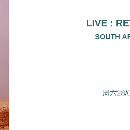
LIVE : R
SOUTH AF
周六28/