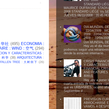
STANDARD LIÉG
MAURICE DUFRASNE STADIU
2008 STANDARD LIÉGE Vs SE
JUEVES 06/11/2008 : 20:45
...
DIA MUNDIAL DE
: 22/04/2009 :
2009 : 22/04/2
2009： 22/04/20
DIA MUNDIAL DE
 新华社
(495)
ECONOMIA :
Hoy es el dia mund
AIRE : WIND : 空气
(294)
podremos seguir una retransmis
desde la estacion internacio...
CION Y CARACTERISTICAS :
 : 科学
(38)
ARQUITECTURA :
CRISIS FINANCI
: FALLEN TREE : 大树倒下
(26)
Y CARACTERIST
FINANCIAL CRIS
AND FEATURE
和特点
Hoy voy a poner l
cuarta entrada de todo este cú
que es URBANRES, ocurrió alla 
Septiembre d...
PREVISION EURI
ABROCHARSE E
VAMOS A DESP