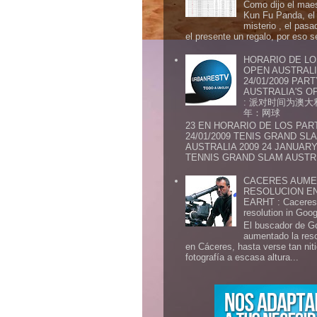
Como dijo el maes
Kun Fu Panda, el 
misterio , el pasa
el presente un regalo, por eso s
HORARIO DE LO
OPEN AUSTRALIA
24/01/2009 PAR
AUSTRALIA'S OP
: 派对时间为澳大
年：网球
23 EN HORARIO DE LOS PAR
24/01/2009 TENIS GRAND SL
AUSTRALIA 2009 24 JANUARY 
TENNIS GRAND SLAM AUSTR.
CACERES AUME
RESOLUCION E
EARHT : Caceres 
resolution in Goo
El buscador de G
aumentado la res
en Cáceres, hasta verse tan ni
fotografía a escasa altura...