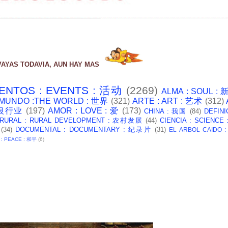
VAYAS TODAVIA, AUN HAY MAS
ENTOS : EVENTS : 活动
(2269)
ALMA : SOUL :
 MUNDO :THE WORLD : 世界
(321)
ARTE : ART : 艺术
(312)
: 银行业
(197)
AMOR : LOVE : 爱
(173)
CHINA : 我国
(84)
DEFINI
 RURAL : RURAL DEVELOPMENT : 农村发展
(44)
CIENCIA : SCIENCE
(34)
DOCUMENTAL : DOCUMENTARY : 纪录片
(31)
EL ARBOL CAIDO 
 : PEACE : 和平
(6)