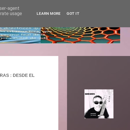
user-agent
erate usage
LEARN MORE
GOT IT
ORAS : DESDE EL