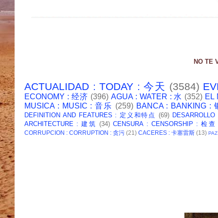
NO TE 
ACTUALIDAD : TODAY : 今天
(3584)
EV
ECONOMY : 经济
(396)
AGUA : WATER : 水
(352)
EL
MUSICA : MUSIC : 音乐
(259)
BANCA : BANKING 
DEFINITION AND FEATURES : 定义和特点
(69)
DESARROLLO
ARCHITECTURE : 建筑
(34)
CENSURA : CENSORSHIP : 检查
CORRUPCION : CORRUPTION : 贪污
(21)
CACERES : 卡塞雷斯
(13)
PAZ