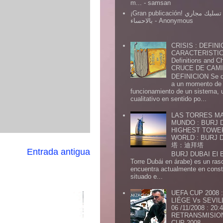
m...
- samsan
¡Gran publicación! شركة تسليك مجاري
بالاحساء
- Anonymous
CRISIS : DEFINI
CARACTERISTICA
Definitions and Ch
CRUCE DE CAMIN
DEFINICION Se de
a un momento de 
funcionamiento de un sistema,
cualitativo en sentido po...
LAS TORRES MA
MUNDO : BURJ D
HIGHEST TOWE
WORLD : BURJ
塔：迪拜塔
Entrada antigua
BURJ DUBAI El Burj Du
Torre Dubái en árabe) es un ras
encuentra actualmente en const
situado e...
UEFA CUP 2008
LIÉGE Vs SEVIL
06 /11/2008 : 20
RETRANSMISION 
CUP 2008