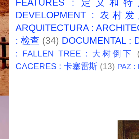
FEATURES : 定义和
DEVELOPMENT : 农村
ARQUITECTURA : ARCHIT
: 检查
(34)
DOCUMENTAL :
: FALLEN TREE : 大树倒下
CACERES : 卡塞雷斯
(13)
PAZ :