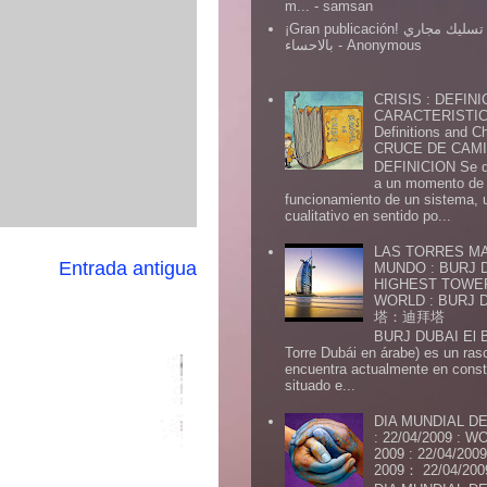
m...
- samsan
¡Gran publicación! شركة تسليك مجاري
بالاحساء
- Anonymous
CRISIS : DEFINI
CARACTERISTICA
Definitions and Ch
CRUCE DE CAMIN
DEFINICION Se de
a un momento de 
funcionamiento de un sistema,
cualitativo en sentido po...
LAS TORRES MA
Entrada antigua
MUNDO : BURJ D
HIGHEST TOWE
WORLD : BURJ
塔：迪拜塔
BURJ DUBAI El Burj Du
Torre Dubái en árabe) es un ras
encuentra actualmente en const
situado e...
DIA MUNDIAL DE
: 22/04/2009 :
2009 : 22/04/2
2009： 22/04/20