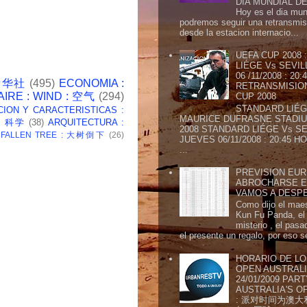
DIA MUNDIAL DE
Hoy es el dia mund
podremos seguir una retransmis
desde la estacion internacio...
UEFA CUP 2008
LIÉGE Vs SEVIL
06 /11/2008 : 20
 新华社
(495)
ECONOMIA :
RETRANSMISION 
AIRE : WIND : 空气
(294)
CUP 2008
STANDARD LIÉG
CION Y CARACTERISTICAS :
MAURICE DUFRASNE STADIU
 : 科学
(38)
ARQUITECTURA :
2008 STANDARD LIÉGE Vs SE
: FALLEN TREE : 大树倒下
(26)
JUEVES 06/11/2008 : 20:45
...
PREVISION EURI
ABROCHARSE E
VAMOS A DESP
Como dijo el maes
Kun Fu Panda, el 
misterio , el pasa
el presente un regalo, por eso s
HORARIO DE LO
OPEN AUSTRALIA
24/01/2009 PAR
AUSTRALIA'S OP
: 派对时间为澳大