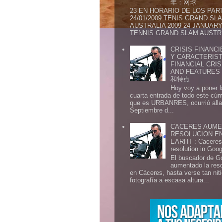
年：网球
23 EN HORARIO DE LOS PAR
24/01/2009 TENIS GRAND SL
AUSTRALIA 2009 24 JANUARY 
TENNIS GRAND SLAM AUSTR.
CRISIS FINANCI
Y CARACTERIST
FINANCIAL CRIS
AND FEATURE
和特点
Hoy voy a poner l
cuarta entrada de todo este cú
que es URBANRES, ocurrió alla 
Septiembre d...
CACERES AUME
RESOLUCION E
EARHT : Caceres 
resolution in Goo
El buscador de G
aumentado la res
en Cáceres, hasta verse tan ni
fotografía a escasa altura...