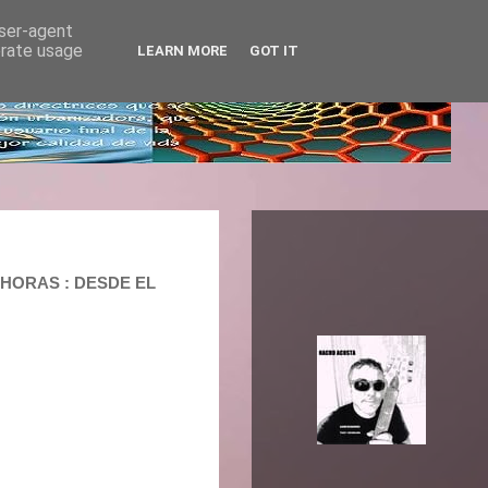
user-agent
erate usage
LEARN MORE
GOT IT
0 HORAS : DESDE EL