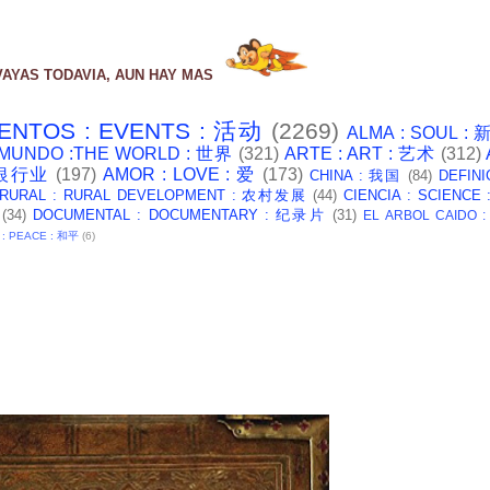
VAYAS TODAVIA, AUN HAY MAS
ENTOS : EVENTS : 活动
(2269)
ALMA : SOUL :
 MUNDO :THE WORLD : 世界
(321)
ARTE : ART : 艺术
(312)
: 银行业
(197)
AMOR : LOVE : 爱
(173)
CHINA : 我国
(84)
DEFINI
 RURAL : RURAL DEVELOPMENT : 农村发展
(44)
CIENCIA : SCIENCE
(34)
DOCUMENTAL : DOCUMENTARY : 纪录片
(31)
EL ARBOL CAIDO 
 : PEACE : 和平
(6)