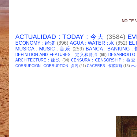
NO TE 
ACTUALIDAD : TODAY : 今天
(3584)
EV
ECONOMY : 经济
(396)
AGUA : WATER : 水
(352)
EL
MUSICA : MUSIC : 音乐
(259)
BANCA : BANKING 
DEFINITION AND FEATURES : 定义和特点
(69)
DESARROLLO
ARCHITECTURE : 建筑
(34)
CENSURA : CENSORSHIP : 检查
CORRUPCION : CORRUPTION : 贪污
(21)
CACERES : 卡塞雷斯
(13)
PAZ