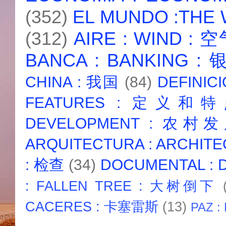
(352)
EL MUNDO :THE
(312)
AIRE : WIND : 
BANCA : BANKING :
CHINA : 我国
(84)
DEFINICI
FEATURES : 定义和
DEVELOPMENT : 农村
ARQUITECTURA : ARCHIT
: 检查
(34)
DOCUMENTAL :
: FALLEN TREE : 大树倒下
CACERES : 卡塞雷斯
(13)
PAZ :