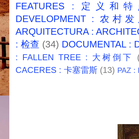
FEATURES : 定义和
DEVELOPMENT : 农村
ARQUITECTURA : ARCHIT
: 检查
(34)
DOCUMENTAL :
: FALLEN TREE : 大树倒下
CACERES : 卡塞雷斯
(13)
PAZ :