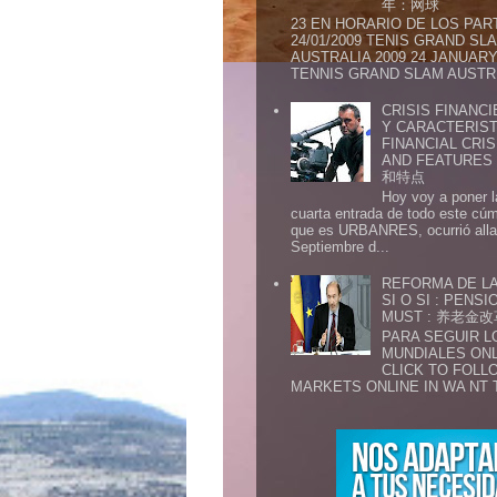
年：网球
23 EN HORARIO DE LOS PAR
24/01/2009 TENIS GRAND SL
AUSTRALIA 2009 24 JANUARY 
TENNIS GRAND SLAM AUSTR.
CRISIS FINANCI
Y CARACTERIST
FINANCIAL CRIS
AND FEATURE
和特点
Hoy voy a poner l
cuarta entrada de todo este cú
que es URBANRES, ocurrió alla 
Septiembre d...
REFORMA DE LA
SI O SI : PENS
MUST : 养老
PARA SEGUIR 
MUNDIALES ONL
CLICK TO FOLL
MARKETS ONLINE IN WA NT 