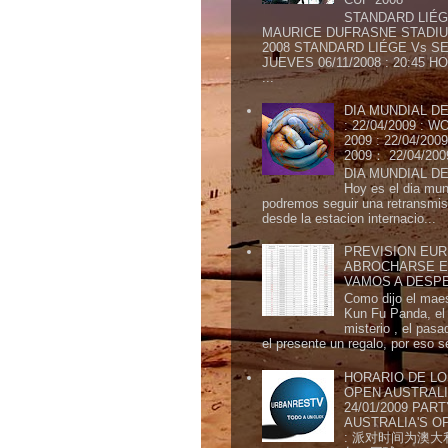
STANDARD LIÉG
MAURICE DUFRASNE STADIU
2008 STANDARD LIÉGE Vs SE
JUEVES 06/11/2008 : 20:45
...
DIA MUNDIAL DE
: 22/04/2009 :
2009 : 22/04/2
2009： 22/04/20
DIA MUNDIAL DE
Hoy es el dia mund
podremos seguir una retransmis
desde la estacion internacio...
PREVISION EURI
ABROCHARSE E
VAMOS A DESP
Como dijo el maes
Kun Fu Panda, el 
misterio , el pasa
el presente un regalo, por eso s
HORARIO DE LO
OPEN AUSTRALIA
24/01/2009 PAR
AUSTRALIA'S OP
: 派对时间为澳大