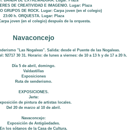
 h. BANDA DE EXTREMADURA. Lugar: Plaza
LERES DE CREATIVIDAD E IMAGENIO. Lugar: Plaza
O GRUPOS DE ROCK. Lugar: Carpa joven (en el colegio)
23:00 h. ORQUESTA. Lugar: Plaza
arpa joven (en el colegio) después de la orquesta.
Navaconcejo
nderismo "Las Nogaleas". Salida: desde el Puente de las Nogaleas.
l: 92717 30 31. Horario: de lunes a viernes: de 10 a 13 h y de 17 a 20 h.
Día 5 de abril, domingo.
Valdastillas
Exposiciones
Ruta de senderismo.
EXPOSICIONES.
Jerte:
xposición de pintura de artistas locales.
Del 20 de marzo al 10 de abril.
Navaconcejo:
Exposición de Antigüedades.
En los sótanos de la Casa de Cultura.