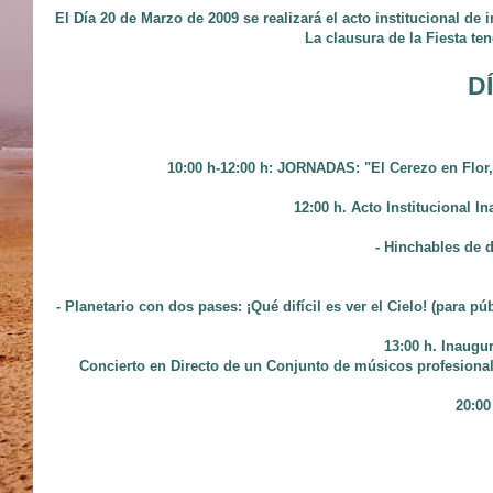
El Día 20 de Marzo de 2009 se realizará el acto institucional de 
La clausura de la Fiesta ten
DÍ
10:00 h-12:00 h: JORNADAS: "El Cerezo en Flor, 
12:00 h. Acto Institucional In
- Hinchables de 
- Planetario con dos pases: ¡Qué difícil es ver el Cielo! (para p
13:00 h. Inaugur
Concierto en Directo de un Conjunto de músicos profesional
20:00