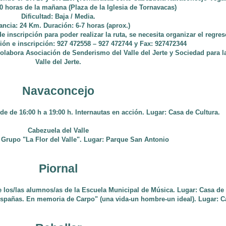
00 horas de la mañana (Plaza de la Iglesia de Tornavacas)
Dificultad: Baja / Media.
ancia: 24 Km. Duración: 6-7 horas (aprox.)
de inscripción para poder realizar la ruta, se necesita organizar el regre
ión e inscripción: 927 472558 – 927 472744 y Fax: 927472344
olabora Asociación de Senderismo del Valle del Jerte y Sociedad para l
Valle del Jerte.
Navaconcejo
de de 16:00 h a 19:00 h. Internautas en acción. Lugar: Casa de Cultura.
Cabezuela del Valle
l Grupo "La Flor del Valle". Lugar: Parque San Antonio
Piornal
e los/las alumnos/as de la Escuela Municipal de Música. Lugar: Casa de 
 Españas. En memoria de Carpo" (una vida-un hombre-un ideal). Lugar: C