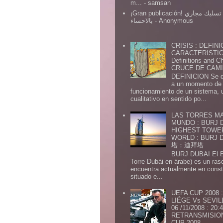
m...
- samsan
¡Gran publicación! شركة تسليك مجاري
بالاحساء
- Anonymous
CRISIS : DEFINI
CARACTERISTICA
Definitions and Ch
CRUCE DE CAMIN
DEFINICION Se de
a un momento de 
funcionamiento de un sistema,
cualitativo en sentido po...
LAS TORRES MA
MUNDO : BURJ D
HIGHEST TOWE
WORLD : BURJ
塔：迪拜塔
BURJ DUBAI El Burj Du
Torre Dubái en árabe) es un ras
encuentra actualmente en const
situado e...
UEFA CUP 2008
LIÉGE Vs SEVIL
06 /11/2008 : 20
RETRANSMISION 
CUP 2008