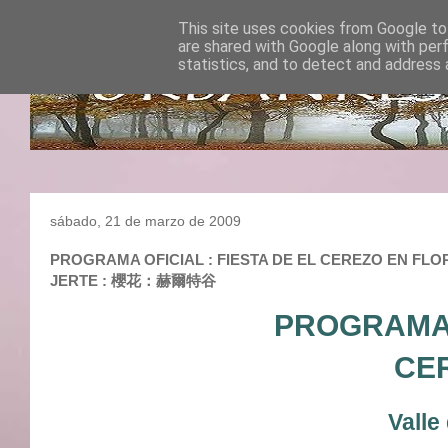
This site uses cookies from Google to 
are shared with Google along with per
statistics, and to detect and address 
sábado, 21 de marzo de 2009
PROGRAMA OFICIAL : FIESTA DE EL CEREZO EN FLOR 2
JERTE : 櫻花：赫爾特谷
PROGRAMA 
CER
Vall