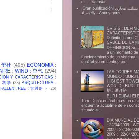
m...
- samsan
¡Gran publicación! شركة تسليك مجاري
بالاحساء
- Anonymous
CRISIS : DEFINI
CARACTERISTICA
Definitions and Ch
CRUCE DE CAMIN
DEFINICION Se de
a un momento de 
funcionamiento de un sistema,
cualitativo en sentido po...
 新华社
(495)
ECONOMIA :
AIRE : WIND : 空气
(294)
LAS TORRES MA
MUNDO : BURJ D
CION Y CARACTERISTICAS :
HIGHEST TOWE
 : 科学
(38)
ARQUITECTURA :
WORLD : BURJ
: FALLEN TREE : 大树倒下
(26)
塔：迪拜塔
BURJ DUBAI El Burj Du
Torre Dubái en árabe) es un ras
encuentra actualmente en const
situado e...
DIA MUNDIAL DE
: 22/04/2009 :
2009 : 22/04/2
2009： 22/04/20