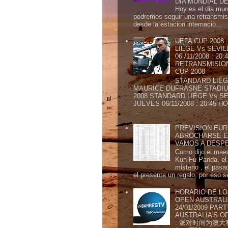
DIA MUNDIAL DE
Hoy es el dia mund
podremos seguir una retransmis
desde la estacion internacio...
UEFA CUP 2008
LIÉGE Vs SEVIL
06 /11/2008 : 20
RETRANSMISION 
CUP 2008
STANDARD LIÉG
MAURICE DUFRASNE STADIU
2008 STANDARD LIÉGE Vs SE
JUEVES 06/11/2008 : 20:45
...
PREVISION EURI
ABROCHARSE E
VAMOS A DESP
Como dijo el maes
Kun Fu Panda, el 
misterio , el pasa
el presente un regalo, por eso s
HORARIO DE LO
OPEN AUSTRALIA
24/01/2009 PAR
AUSTRALIA'S OP
: 派对时间为澳大