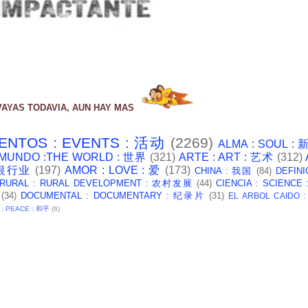
VAYAS TODAVIA, AUN HAY MAS
ENTOS : EVENTS : 活动
(2269)
ALMA : SOUL :
 MUNDO :THE WORLD : 世界
(321)
ARTE : ART : 艺术
(312)
: 银行业
(197)
AMOR : LOVE : 爱
(173)
CHINA : 我国
(84)
DEFINI
 RURAL : RURAL DEVELOPMENT : 农村发展
(44)
CIENCIA : SCIENCE
(34)
DOCUMENTAL : DOCUMENTARY : 纪录片
(31)
EL ARBOL CAIDO 
 : PEACE : 和平
(6)