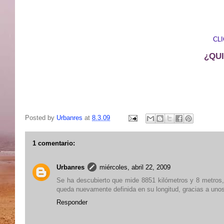
CL
¿QU
Posted by
Urbanres
at
8.3.09
1 comentario:
Urbanres
miércoles, abril 22, 2009
Se ha descubierto que mide 8851 kilómetros y 8 metros, 
queda nuevamente definida en su longitud, gracias a unos
Responder