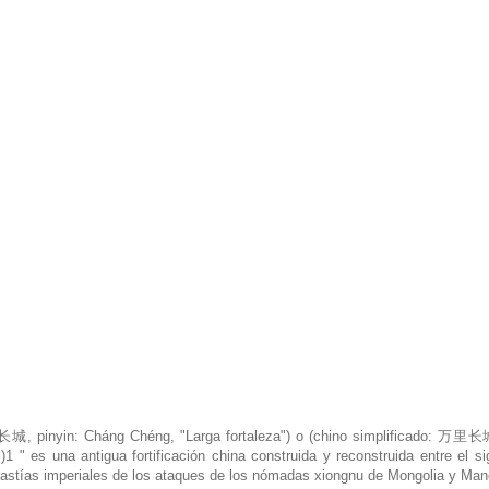
o: 长城, pinyin: Cháng Chéng, "Larga fortaleza") o (chino simplificado: 万
)1 " es una antigua fortificación china construida y reconstruida entre el si
dinastías imperiales de los ataques de los nómadas xiongnu de Mongolia y Man