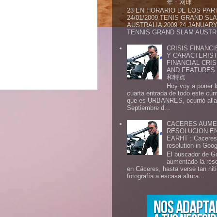
年：网球
23 EN HORARIO DE LOS PAR
24/01/2009 TENIS GRAND SL
AUSTRALIA 2009 24 JANUARY 
TENNIS GRAND SLAM AUSTR.
CRISIS FINANCI
Y CARACTERIST
FINANCIAL CRIS
AND FEATURE
和特点
Hoy voy a poner l
cuarta entrada de todo este cú
que es URBANRES, ocurrió alla 
Septiembre d...
CACERES AUME
RESOLUCION E
EARHT : Caceres 
resolution in Goo
El buscador de G
aumentado la res
en Cáceres, hasta verse tan ni
fotografía a escasa altura...