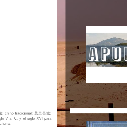
里长城; chino tradicional: 萬里長城;
glo V a. C. y el siglo XVI para
churia.