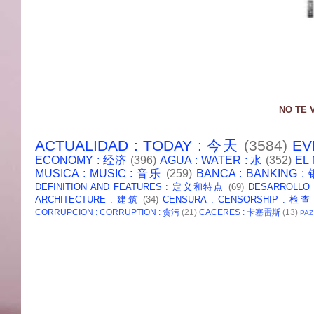
NO TE 
ACTUALIDAD : TODAY : 今天
(3584)
EV
ECONOMY : 经济
(396)
AGUA : WATER : 水
(352)
EL
MUSICA : MUSIC : 音乐
(259)
BANCA : BANKING 
DEFINITION AND FEATURES : 定义和特点
(69)
DESARROLLO
ARCHITECTURE : 建筑
(34)
CENSURA : CENSORSHIP : 检查
CORRUPCION : CORRUPTION : 贪污
(21)
CACERES : 卡塞雷斯
(13)
PAZ