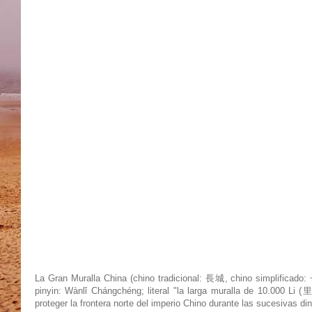
La Gran Muralla China (chino tradicional: 長城, chino simplificad
pinyin: Wànlǐ Chángchéng; literal "la larga muralla de 10.000 Li (里
proteger la frontera norte del imperio Chino durante las sucesivas 