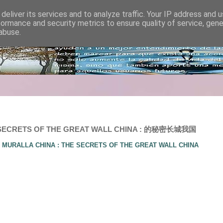
deliver its services and to analyze traffic. Your IP address and 
formance and security metrics to ensure quality of service, gen
abuse.
E SECRETS OF THE GREAT WALL CHINA : 的秘密长城我国
 MURALLA CHINA : THE SECRETS OF THE GREAT WALL CHINA