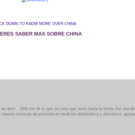
ICK DOWN TO KNOW MORE OVER CHINA
IERES SABER MAS SOBRE CHINA
es decir , 2500 km de lo que se creía que tenía hasta la fecha. Así una de
 nuevos sistemas de precisión en medición planimétrica y altimetrica, apoyad