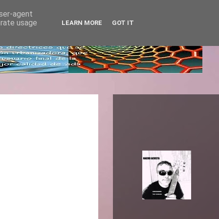
user-agent
erate usage
LEARN MORE
GOT IT