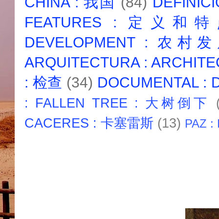
CHINA : 我国
(84)
DEFINICI
FEATURES : 定义和
DEVELOPMENT : 农村
ARQUITECTURA : ARCHIT
: 检查
(34)
DOCUMENTAL :
: FALLEN TREE : 大树倒下
CACERES : 卡塞雷斯
(13)
PAZ :