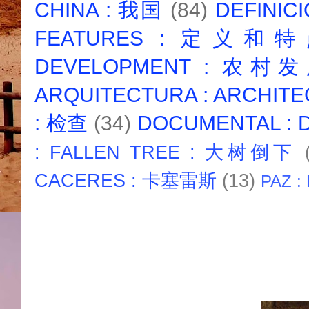
CHINA : 我国
(84)
DEFINICI
FEATURES : 定义和
DEVELOPMENT : 农村
ARQUITECTURA : ARCHIT
: 检查
(34)
DOCUMENTAL :
: FALLEN TREE : 大树倒下
CACERES : 卡塞雷斯
(13)
PAZ :