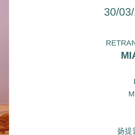
30/03
RETRAN
MI
M
扬提