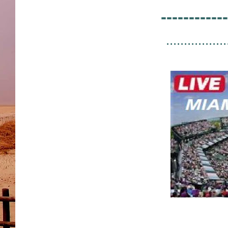
------------
.................