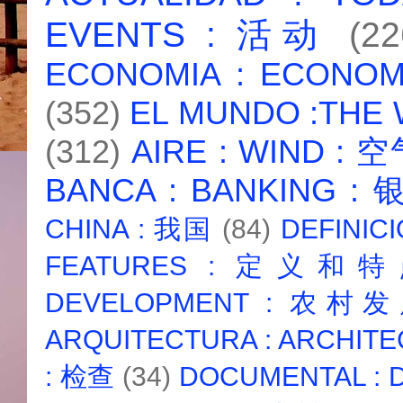
EVENTS : 活动
(22
ECONOMIA : ECONO
(352)
EL MUNDO :THE
(312)
AIRE : WIND : 
BANCA : BANKING :
CHINA : 我国
(84)
DEFINICI
FEATURES : 定义和
DEVELOPMENT : 农村
ARQUITECTURA : ARCHIT
: 检查
(34)
DOCUMENTAL :