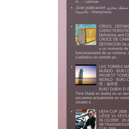
m...
- samsan
¡Gran publicación! شركة تسليك مجاري
بالاحساء
- Anonymous
CRISIS : DEFINI
CARACTERISTICA
Definitions and Ch
CRUCE DE CAMIN
DEFINICION Se de
a un momento de 
funcionamiento de un sistema,
cualitativo en sentido po...
LAS TORRES MA
MUNDO : BURJ D
HIGHEST TOWE
WORLD : BURJ
塔：迪拜塔
BURJ DUBAI El Burj Du
Torre Dubái en árabe) es un ras
encuentra actualmente en const
situado e...
UEFA CUP 2008
LIÉGE Vs SEVIL
06 /11/2008 : 20
RETRANSMISION 
CUP 2008