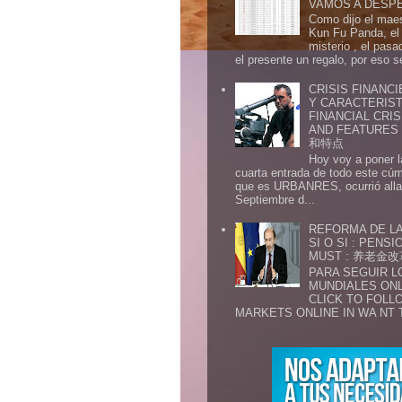
VAMOS A DESP
Como dijo el maes
Kun Fu Panda, el 
misterio , el pasa
el presente un regalo, por eso s
CRISIS FINANCI
Y CARACTERIST
FINANCIAL CRIS
AND FEATURE
和特点
Hoy voy a poner l
cuarta entrada de todo este cú
que es URBANRES, ocurrió alla 
Septiembre d...
REFORMA DE LA
SI O SI : PENS
MUST : 养老
PARA SEGUIR 
MUNDIALES ONL
CLICK TO FOLL
MARKETS ONLINE IN WA NT 