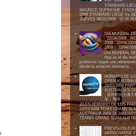
STANDARD LIÉG
MAURICE DUFRASNE STADIU
2008 STANDARD LIÉGE Vs SE
JUEVES 06/11/2008 : 20:45
...
DIA MUNDIAL DE
: 22/04/2009 :
2009 : 22/04/2
2009： 22/04/20
DIA MUNDIAL DE
Hoy es el dia mund
podremos seguir una retransmis
desde la estacion internacio...
HORARIO DE LO
OPEN AUSTRALIA
24/01/2009 PAR
AUSTRALIA'S OP
: 派对时间为澳大
年：网球
23 EN HORARIO DE LOS PAR
24/01/2009 TENIS GRAND SL
AUSTRALIA 2009 24 JANUARY 
TENNIS GRAND SLAM AUSTR.
PREVISION EURI
ABROCHARSE E
D