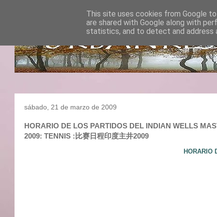
This site uses cookies from Google to 
are shared with Google along with per
statistics, and to detect and address 
sábado, 21 de marzo de 2009
HORARIO DE LOS PARTIDOS DEL INDIAN WELLS MASTER
2009: TENNIS :比赛日程印度主井2009
HORARIO 