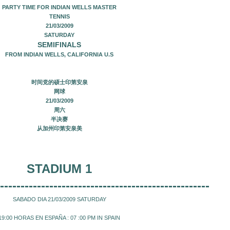
PARTY TIME FOR INDIAN WELLS MASTER
TENNIS
21/03/2009
SATURDAY
SEMIFINALS
FROM INDIAN WELLS, CALIFORNIA U.S
时间党的硕士印第安泉
网球
21/03/2009
周六
半决赛
从加州印第安泉美
STADIUM 1
---------------------------------------------------
SABADO DIA 21/03/2009 SATURDAY
19:00 HORAS EN ESPAÑA : 07 :00 PM IN SPAIN