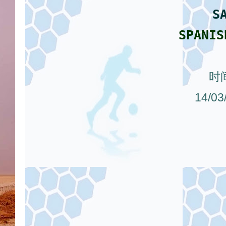
S
SPANIS
时
14/0