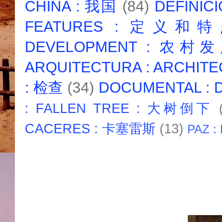
CHINA : 我国
(84)
DEFINICI
FEATURES : 定义和
DEVELOPMENT : 农村
ARQUITECTURA : ARCHIT
: 检查
(34)
DOCUMENTAL :
: FALLEN TREE : 大树倒下
CACERES : 卡塞雷斯
(13)
PAZ :