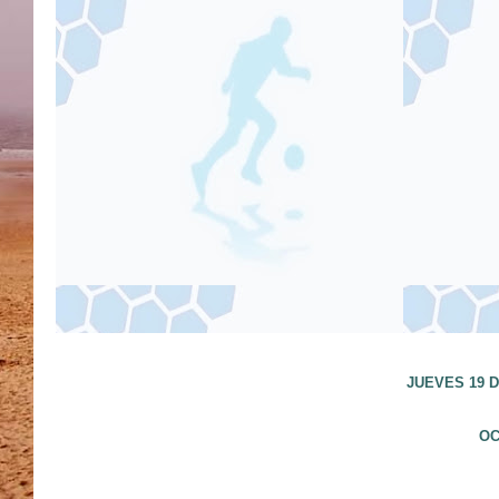
JUEVES 19 D
OC