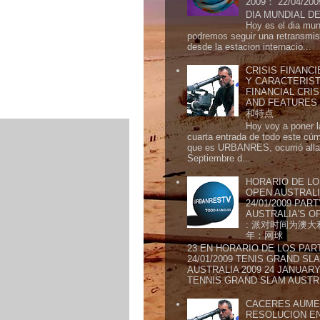
2009： 22/04/20
DIA MUNDIAL DE
Hoy es el dia mund
podremos seguir una retransmis
desde la estacion internacio...
CRISIS FINANCI
Y CARACTERIST
FINANCIAL CRIS
AND FEATURE
和特点
Hoy voy a poner l
cuarta entrada de todo este cú
que es URBANRES, ocurrió alla 
Septiembre d...
HORARIO DE LO
OPEN AUSTRALIA
24/01/2009 PAR
AUSTRALIA'S OP
: 派对时间为澳大
年：网球
23 EN HORARIO DE LOS PAR
24/01/2009 TENIS GRAND SL
AUSTRALIA 2009 24 JANUARY 
TENNIS GRAND SLAM AUSTR.
CACERES AUME
RESOLUCION E