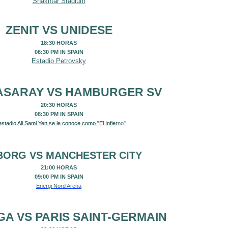
Shakhtar Stadium
ZENIT
VS
UNIDESE
18:30 HORAS
06:30 PM IN SPAIN
Estadio Petrovsky
ASARAY
VS
HAMBURGER SV
20:30 HORAS
08:30 PM IN SPAIN
estadio Ali Sami Yen se le conoce como "El Infier
n
o"
BORG
VS
MANCHESTER CITY
21:00 HORAS
09:00 PM IN SPAIN
Energi Nord Arena
AGA
VS
PARIS SAINT-GERMAIN