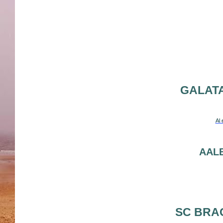
GALAT
Al 
AAL
SC BR