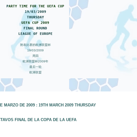
P
ARTY TIME FOR THE
UEFA CUP
19/03/2009
THURSDAY
UEFA CUP 2009
FINAL ROUND
LEAGUE OF EUROPE
附表比赛的欧洲联盟杯
19/03/2009
周四
欧洲联盟杯2009年
最后一轮
欧洲联盟
E MARZO DE 2009 : 19TH MARCH 2009 THURSDAY
TAVOS FINAL DE LA COPA DE LA UEFA