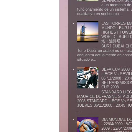
DEFINICION Se de
a un momento de 
funcionamiento de un sistema,
cualitativo en sentido po...
LAS TORRES MA
MUNDO : BURJ D
HIGHEST TOWE
WORLD : BURJ
塔：迪拜塔
BURJ DUBAI El Burj Du
Torre Dubái en árabe) es un ras
encuentra actualmente en const
situado e...
UEFA CUP 2008
LIÉGE Vs SEVIL
06 /11/2008 : 20
RETRANSMISION 
CUP 2008
STANDARD LIÉG
MAURICE DUFRASNE STADIU
2008 STANDARD LIÉGE Vs SE
JUEVES 06/11/2008 : 20:45
...
DIA MUNDIAL DE
: 22/04/2009 :
2009 : 22/04/2