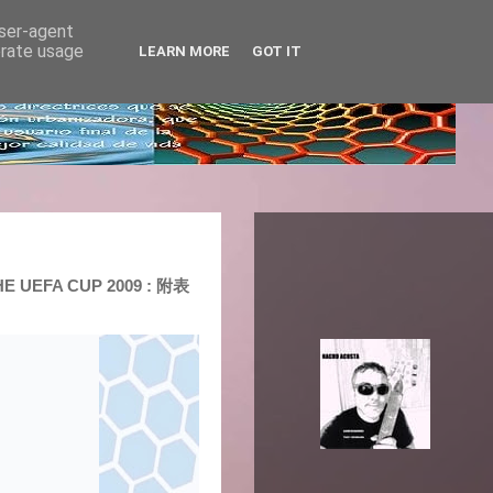
user-agent
erate usage
LEARN MORE
GOT IT
HE UEFA CUP 2009 : 附表