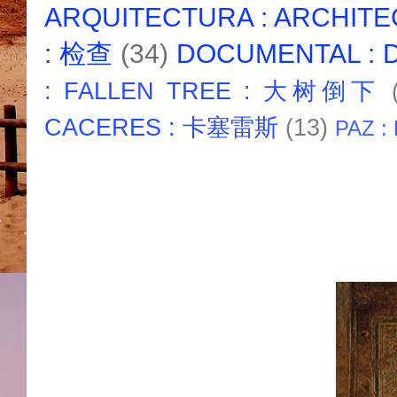
ARQUITECTURA : ARCHIT
: 检查
(34)
DOCUMENTAL :
: FALLEN TREE : 大树倒下
CACERES : 卡塞雷斯
(13)
PAZ :