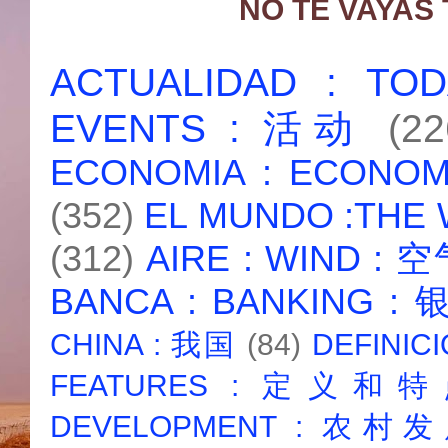
NO TE VAYAS
ACTUALIDAD : T
EVENTS : 活动
(22
ECONOMIA : ECONO
(352)
EL MUNDO :THE
(312)
AIRE : WIND : 
BANCA : BANKING :
CHINA : 我国
(84)
DEFINICI
FEATURES : 定义和
DEVELOPMENT : 农村