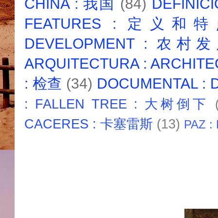
CHINA : 我国
(84)
DEFINICI
FEATURES : 定义和
DEVELOPMENT : 农村
ARQUITECTURA : ARCHIT
: 检查
(34)
DOCUMENTAL :
: FALLEN TREE : 大树倒下
CACERES : 卡塞雷斯
(13)
PAZ :