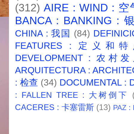
(312)
AIRE : WIND : 
BANCA : BANKING :
CHINA : 我国
(84)
DEFINICI
FEATURES : 定义和
DEVELOPMENT : 农村
ARQUITECTURA : ARCHIT
: 检查
(34)
DOCUMENTAL :
: FALLEN TREE : 大树倒下
CACERES : 卡塞雷斯
(13)
PAZ :