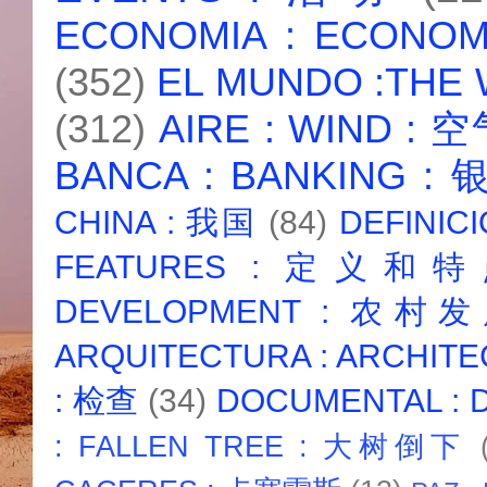
ECONOMIA : ECONO
(352)
EL MUNDO :THE
(312)
AIRE : WIND : 
BANCA : BANKING :
CHINA : 我国
(84)
DEFINICI
FEATURES : 定义和
DEVELOPMENT : 农村
ARQUITECTURA : ARCHIT
: 检查
(34)
DOCUMENTAL :
: FALLEN TREE : 大树倒下