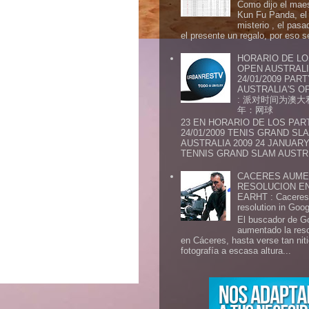
Como dijo el maes
Kun Fu Panda, el 
misterio , el pasa
el presente un regalo, por eso s
HORARIO DE LO
OPEN AUSTRALIA
24/01/2009 PAR
AUSTRALIA'S OP
: 派对时间为澳大
年：网球
23 EN HORARIO DE LOS PAR
24/01/2009 TENIS GRAND SL
AUSTRALIA 2009 24 JANUARY 
TENNIS GRAND SLAM AUSTR.
CACERES AUME
RESOLUCION E
EARHT : Caceres 
resolution in Goo
El buscador de G
aumentado la res
en Cáceres, hasta verse tan ni
fotografía a escasa altura...