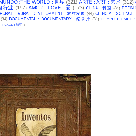
 MUNDO :THE WORLD : 世界
(321)
ARTE : ART : 艺术
(312)
: 银行业
(197)
AMOR : LOVE : 爱
(173)
CHINA : 我国
(84)
DEFINI
 RURAL : RURAL DEVELOPMENT : 农村发展
(44)
CIENCIA : SCIENCE
(34)
DOCUMENTAL : DOCUMENTARY : 纪录片
(31)
EL ARBOL CAIDO 
 : PEACE : 和平
(6)