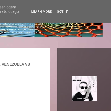
user-agent
erate usage
LEARN MORE
GOT IT
 : VENEZUELA VS