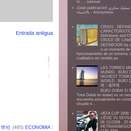
m...
- samsan
¡Gran publicación! شركة تسليك مجاري
بالاحساء
- Anonymous
CRISIS : DEFINI
CARACTERISTICA
Entrada antigua
Definitions and Ch
CRUCE DE CAMIN
DEFINICION Se de
a un momento de 
funcionamiento de un sistema,
cualitativo en sentido po...
LAS TORRES MA
MUNDO : BURJ D
HIGHEST TOWE
WORLD : BURJ
塔：迪拜塔
BURJ DUBAI El Burj Du
Torre Dubái en árabe) es un ras
encuentra actualmente en const
situado e...
UEFA CUP 2008
LIÉGE Vs SEVIL
06 /11/2008 : 20
RETRANSMISION 
 新华社
(495)
ECONOMIA :
CUP 2008