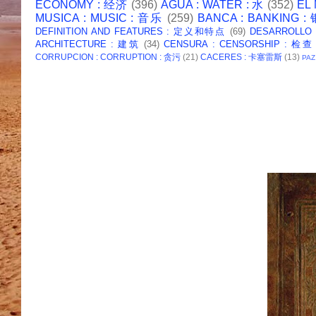
ECONOMY : 经济
(396)
AGUA : WATER : 水
(352)
EL
MUSICA : MUSIC : 音乐
(259)
BANCA : BANKING 
DEFINITION AND FEATURES : 定义和特点
(69)
DESARROLLO
ARCHITECTURE : 建筑
(34)
CENSURA : CENSORSHIP : 检查
CORRUPCION : CORRUPTION : 贪污
(21)
CACERES : 卡塞雷斯
(13)
PAZ