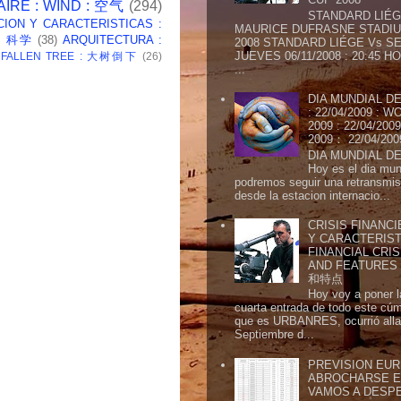
AIRE : WIND : 空气
(294)
STANDARD LIÉG
CION Y CARACTERISTICAS :
MAURICE DUFRASNE STADIU
 : 科学
(38)
ARQUITECTURA :
2008 STANDARD LIÉGE Vs SE
JUEVES 06/11/2008 : 20:45
: FALLEN TREE : 大树倒下
(26)
...
DIA MUNDIAL DE
: 22/04/2009 :
2009 : 22/04/2
2009： 22/04/20
DIA MUNDIAL DE
Hoy es el dia mund
podremos seguir una retransmis
desde la estacion internacio...
CRISIS FINANCI
Y CARACTERIST
FINANCIAL CRIS
AND FEATURE
和特点
Hoy voy a poner l
cuarta entrada de todo este cú
que es URBANRES, ocurrió alla 
Septiembre d...
PREVISION EURI
ABROCHARSE E
VAMOS A DESP