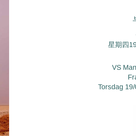
星期四19/
VS Man
Fr
Torsdag 19