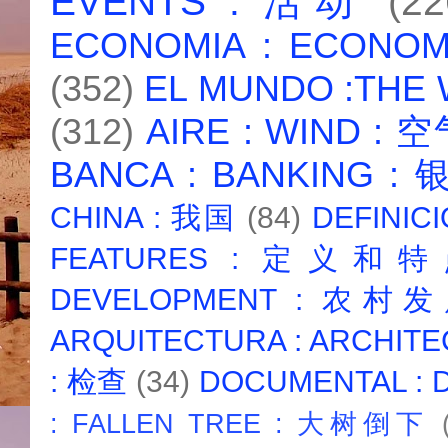
EVENTS : 活动
(22
ECONOMIA : ECONO
(352)
EL MUNDO :THE
(312)
AIRE : WIND : 
BANCA : BANKING :
CHINA : 我国
(84)
DEFINICI
FEATURES : 定义和
DEVELOPMENT : 农村
ARQUITECTURA : ARCHIT
: 检查
(34)
DOCUMENTAL :
: FALLEN TREE : 大树倒下