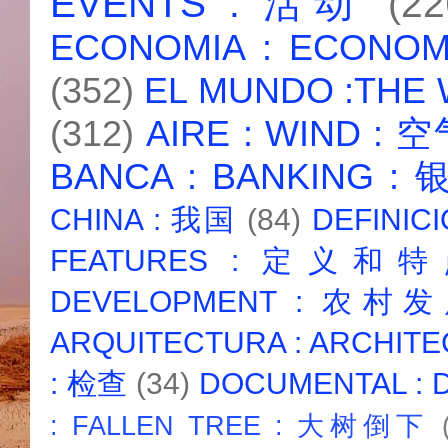
EVENTS : 活动
(22
ECONOMIA : ECONO
(352)
EL MUNDO :THE
(312)
AIRE : WIND : 
BANCA : BANKING :
CHINA : 我国
(84)
DEFINICI
FEATURES : 定义和
DEVELOPMENT : 农村
ARQUITECTURA : ARCHIT
: 检查
(34)
DOCUMENTAL :
: FALLEN TREE : 大树倒下