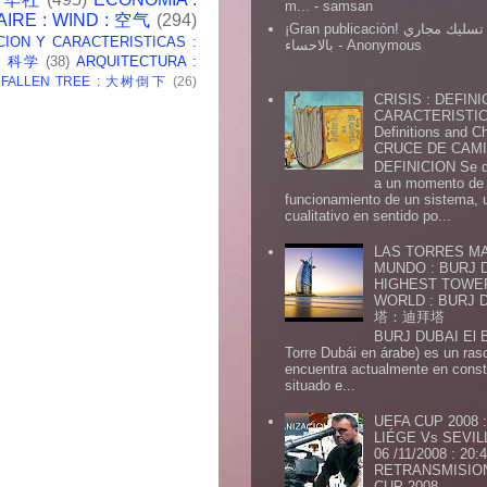
m...
- samsan
AIRE : WIND : 空气
(294)
¡Gran publicación! شركة تسليك مجاري
CION Y CARACTERISTICAS :
بالاحساء
- Anonymous
 : 科学
(38)
ARQUITECTURA :
: FALLEN TREE : 大树倒下
(26)
CRISIS : DEFINI
CARACTERISTICA
Definitions and Ch
CRUCE DE CAMIN
DEFINICION Se de
a un momento de 
funcionamiento de un sistema,
cualitativo en sentido po...
LAS TORRES MA
MUNDO : BURJ D
HIGHEST TOWE
WORLD : BURJ
塔：迪拜塔
BURJ DUBAI El Burj Du
Torre Dubái en árabe) es un ras
encuentra actualmente en const
situado e...
UEFA CUP 2008
LIÉGE Vs SEVIL
06 /11/2008 : 20
RETRANSMISION 
CUP 2008