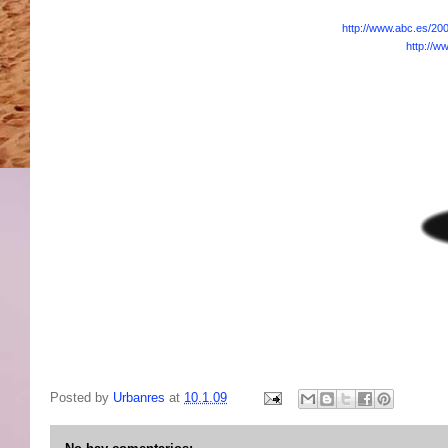
http://www.abc.es/20
http://w
Posted by
Urbanres
at
10.1.09