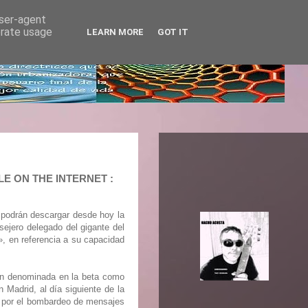
user-agent
erate usage
LEARN MORE
GOT IT
LE ON THE INTERNET :
s podrán descargar desde hoy la
ejero delegado del gigante del
», en referencia a su capacidad
ión denominada en la beta como
 Madrid, al día siguiente de la
ta por el bombardeo de mensajes