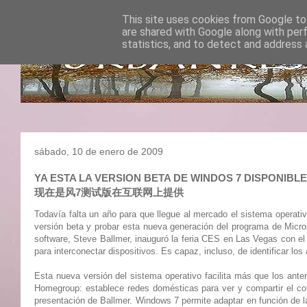
This site uses cookies from Google to 
are shared with Google along with per
statistics, and to detect and address 
sábado, 10 de enero de 2009
YA ESTA LA VERSION BETA DE WINDOS 7 DISPONIBLE
现在是风7测试版在互联网上提供
Todavía falta un año para que llegue al mercado el sistema operativ
versión beta y probar esta nueva generación del programa de Micro
software, Steve Ballmer, inauguró la feria CES en Las Vegas con el
para interconectar dispositivos. Es capaz, incluso, de identificar los
Esta nueva versión del sistema operativo facilita más que los ant
Homegroup: establece redes domésticas para ver y compartir el conte
presentación de Ballmer. Windows 7 permite adaptar en función de l