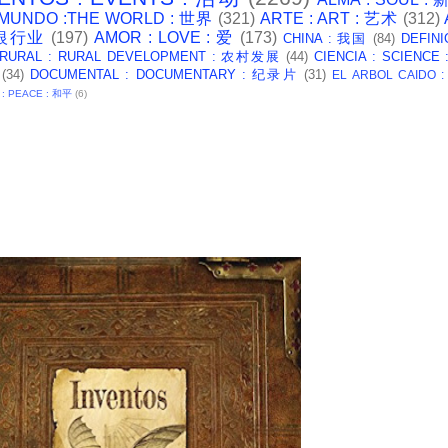
 MUNDO :THE WORLD : 世界
(321)
ARTE : ART : 艺术
(312)
: 银行业
(197)
AMOR : LOVE : 爱
(173)
CHINA : 我国
(84)
DEFINI
 RURAL : RURAL DEVELOPMENT : 农村发展
(44)
CIENCIA : SCIENCE
(34)
DOCUMENTAL : DOCUMENTARY : 纪录片
(31)
EL ARBOL CAIDO 
 : PEACE : 和平
(6)