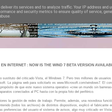
deliver its services and to analyze traffic. Your IP address and 
formance and security metrics to ensure quality of service, gen
abuse.
 EN INTERNET : NOW IS THE WIND 7 BETA VERSION AVAILAB
o sustituto del criticado Vista, el Windows 7. Pero tres millones de usuario
soft. La página web para solicitarlo es www.Microsoft.com/windows7. El cons
 propósito de que este nuevo sistema operativo «cree un mundo sin barreras
 aparatos conectados al PC hasta con la propia foto del periférico.
eriores la gestión de redes de trabajo. Permite, además, una novedosa func
nido (todos los archivos) de distintos dispositivos, explicó el fabricante en
as preferencias del usuario el sistema de avisos, algo muy criticado en Vis