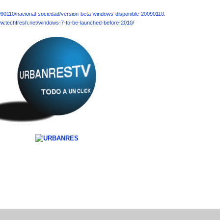
090110/nacional-sociedad/version-beta-windows-disponible-20090110.
ww.techfresh.net/windows-7-to-be-launched-before-2010/