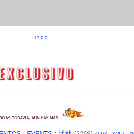
Inicio
VAYAS TODAVIA, AUN HAY MAS
ENTOS : EVENTS : 活动
(2269)
ALMA : SOUL :