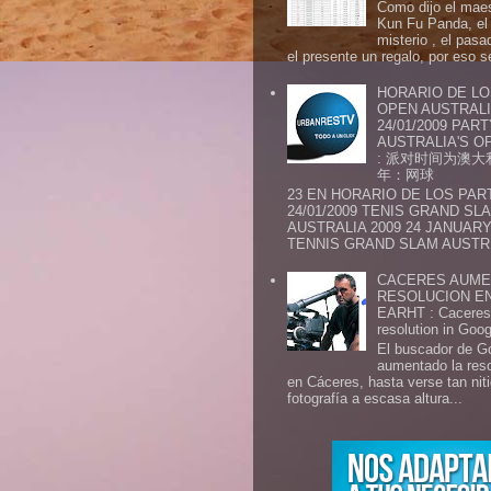
Como dijo el maes
Kun Fu Panda, el 
misterio , el pasa
el presente un regalo, por eso s
HORARIO DE LO
OPEN AUSTRALIA
24/01/2009 PAR
AUSTRALIA'S OP
: 派对时间为澳大
年：网球
23 EN HORARIO DE LOS PAR
24/01/2009 TENIS GRAND SL
AUSTRALIA 2009 24 JANUARY 
TENNIS GRAND SLAM AUSTR.
CACERES AUME
RESOLUCION E
EARHT : Caceres 
resolution in Goo
El buscador de G
aumentado la res
en Cáceres, hasta verse tan ni
fotografía a escasa altura...