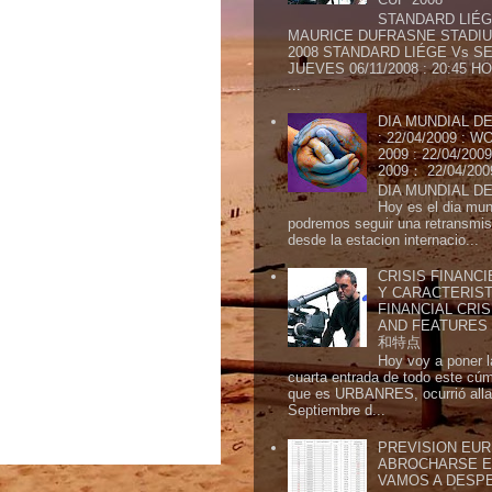
STANDARD LIÉG
MAURICE DUFRASNE STADIU
2008 STANDARD LIÉGE Vs SE
JUEVES 06/11/2008 : 20:45
...
DIA MUNDIAL DE
: 22/04/2009 :
2009 : 22/04/2
2009： 22/04/20
DIA MUNDIAL DE
Hoy es el dia mund
podremos seguir una retransmis
desde la estacion internacio...
CRISIS FINANCI
Y CARACTERIST
FINANCIAL CRIS
AND FEATURE
和特点
Hoy voy a poner l
cuarta entrada de todo este cú
que es URBANRES, ocurrió alla 
Septiembre d...
PREVISION EURI
ABROCHARSE E
VAMOS A DESP