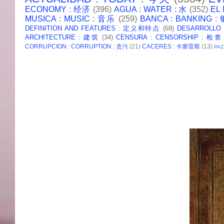
ECONOMY : 经济
(396)
AGUA : WATER : 水
(352)
EL
MUSICA : MUSIC : 音乐
(259)
BANCA : BANKING 
DEFINITION AND FEATURES : 定义和特点
(69)
DESARROLLO
ARCHITECTURE : 建筑
(34)
CENSURA : CENSORSHIP : 检查
CORRUPCION : CORRUPTION : 贪污
(21)
CACERES : 卡塞雷斯
(13)
PAZ