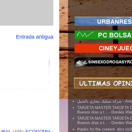
Entrada antigua
شركة تسليك مجاري بالجبيل
- An
TARJETA MASTER TARJETA 
Buenos días a t...
- Doroles Wa
TARJETA MASTER TARJETA 
Buenos días a t...
- Doroles Wa
thanks for the content. also visit
 新华社
(495)
ECONOMIA :