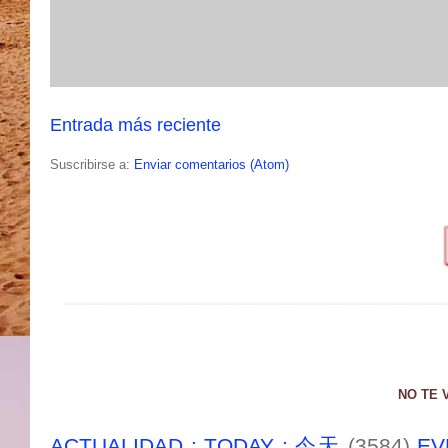
Entrada más reciente
Suscribirse a:
Enviar comentarios (Atom)
NO TE 
ACTUALIDAD : TODAY : 今天
(3584)
EV