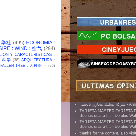
 新华社
(495)
ECONOMIA :
AIRE : WIND : 空气
(294)
CION Y CARACTERISTICAS :
 : 科学
(38)
ARQUITECTURA :
: FALLEN TREE : 大树倒下
(26)
شركة تسليك مجاري بالجبيل
- An
TARJETA MASTER TARJETA 
Buenos días a t...
- Doroles Wa
TARJETA MASTER TARJETA 
Buenos días a t...
- Doroles Wa
thanks for the content. also visit