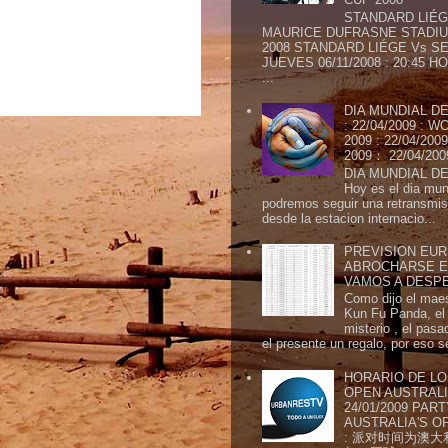
STANDARD LIÉG
MAURICE DUFRASNE STADIU
2008 STANDARD LIÉGE Vs SE
JUEVES 06/11/2008 : 20:45
...
DIA MUNDIAL DE
: 22/04/2009 :
2009 : 22/04/2
2009： 22/04/20
DIA MUNDIAL DE
Hoy es el dia mund
podremos seguir una retransmis
desde la estacion internacio...
PREVISION EURI
ABROCHARSE E
VAMOS A DESP
Como dijo el maes
Kun Fu Panda, el 
misterio , el pasa
el presente un regalo, por eso s
HORARIO DE LO
OPEN AUSTRALIA
24/01/2009 PAR
AUSTRALIA'S OP
: 派对时间为澳大