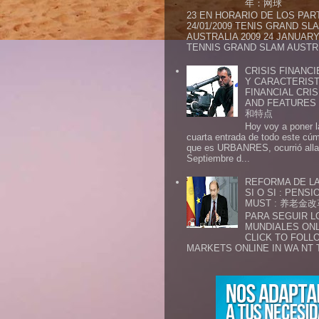
年：网球
23 EN HORARIO DE LOS PAR
24/01/2009 TENIS GRAND SL
AUSTRALIA 2009 24 JANUARY 
TENNIS GRAND SLAM AUSTR.
CRISIS FINANCI
Y CARACTERIST
FINANCIAL CRIS
AND FEATURE
和特点
Hoy voy a poner l
cuarta entrada de todo este cú
que es URBANRES, ocurrió alla 
Septiembre d...
REFORMA DE LA
SI O SI : PENS
MUST : 养老
PARA SEGUIR 
MUNDIALES ONL
CLICK TO FOLL
MARKETS ONLINE IN WA NT 