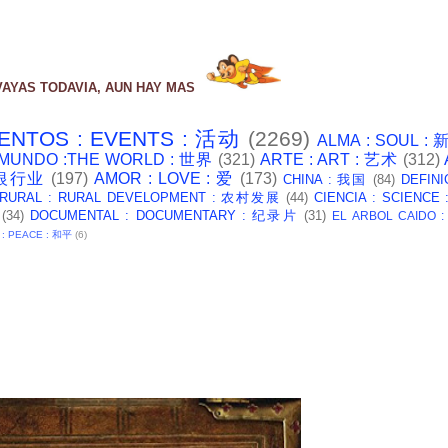
VAYAS TODAVIA, AUN HAY MAS
ENTOS : EVENTS : 活动
(2269)
ALMA : SOUL :
 MUNDO :THE WORLD : 世界
(321)
ARTE : ART : 艺术
(312)
: 银行业
(197)
AMOR : LOVE : 爱
(173)
CHINA : 我国
(84)
DEFINI
 RURAL : RURAL DEVELOPMENT : 农村发展
(44)
CIENCIA : SCIENCE
(34)
DOCUMENTAL : DOCUMENTARY : 纪录片
(31)
EL ARBOL CAIDO 
 : PEACE : 和平
(6)