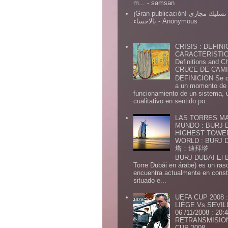
m...
- samsan
¡Gran publicación! شركة تسليك مجاري
بالاحساء
- Anonymous
CRISIS : DEFINI
CARACTERISTICA
Definitions and Ch
CRUCE DE CAMIN
DEFINICION Se de
a un momento de 
funcionamiento de un sistema,
cualitativo en sentido po...
LAS TORRES MA
MUNDO : BURJ D
HIGHEST TOWE
WORLD : BURJ
塔：迪拜塔
BURJ DUBAI El Burj Du
Torre Dubái en árabe) es un ras
encuentra actualmente en const
situado e...
UEFA CUP 2008
LIÉGE Vs SEVIL
06 /11/2008 : 20
RETRANSMISION 
CUP 2008