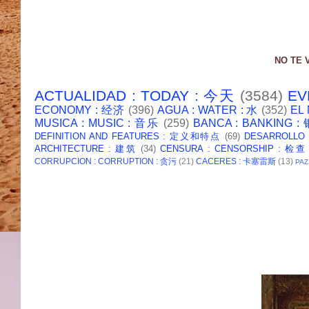
NO TE 
ACTUALIDAD : TODAY : 今天
(3584)
EV
ECONOMY : 经济
(396)
AGUA : WATER : 水
(352)
EL
MUSICA : MUSIC : 音乐
(259)
BANCA : BANKING 
DEFINITION AND FEATURES : 定义和特点
(69)
DESARROLLO
ARCHITECTURE : 建筑
(34)
CENSURA : CENSORSHIP : 检查
CORRUPCION : CORRUPTION : 贪污
(21)
CACERES : 卡塞雷斯
(13)
PAZ