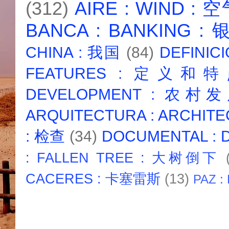
(312)
AIRE : WIND : 
BANCA : BANKING :
CHINA : 我国
(84)
DEFINICI
FEATURES : 定义和
DEVELOPMENT : 农村
ARQUITECTURA : ARCHIT
: 检查
(34)
DOCUMENTAL :
: FALLEN TREE : 大树倒下
CACERES : 卡塞雷斯
(13)
PAZ :